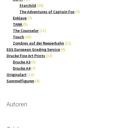
Produkte
29
Starchild
29
Produkte
3
The Adventures of Captain Fox
3
7
Produkte
Enklave
7
5
Produkte
TANK
5
Produkte
11
The Counselor
11
26
Produkte
Touch
26
Produkte
12
Zombies auf der Reeperbahn
12
9
Produkte
EGS European Grading Service
9
14
Produkte
Drucke Fine Art Prints
14
3
Produkte
Drucke A3
3
Produkte
7
Drucke A4
7
13
Produkte
Originalart
13
Produkte
4
Sammelfiguren
4
Produkte
Autoren