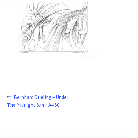
Beitragsnavigation
Vorheriger
Bernhard Drieling – Under
Beitrag:
The Midnight Sun – A4 SC