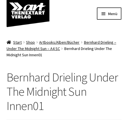
Zur
Zum
Menü
Navigation
Inhalt
springen
springen
Angebote
Start
Shop
Artbooks/Alben/Bücher
Bernhard Drieling –
Unterm
Under The Midnight Sun – A4 SC
Bernhard Drieling Under The
Shop
Midnight Sun Innen01
öffnen
Über uns
Bernhard Drieling Under
The Midnight Sun
Innen01