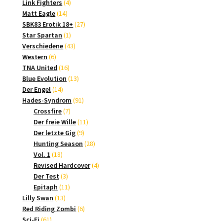
4
Produkte
Link Fighters
4
14
Produkte
Matt Eagle
14
Produkte
27
SBK83 Erotik 18+
27
1
Produkte
Star Spartan
1
Produkt
43
Verschiedene
43
6
Produkte
Western
6
Produkte
16
TNA United
16
Produkte
13
Blue Evolution
13
14
Produkte
Der Engel
14
Produkte
91
Hades-Syndrom
91
7
Produkte
Crossfire
7
Produkte
11
Der freie Wille
11
9
Produkte
Der letzte Gig
9
Produkte
28
Hunting Season
28
18
Produkte
Vol. 1
18
Produkte
4
Revised Hardcover
4
3
Produkte
Der Test
3
Produkte
11
Epitaph
11
13
Produkte
Lilly Swan
13
Produkte
6
Red Riding Zombi
6
61
Produkte
Sci-Fi
61