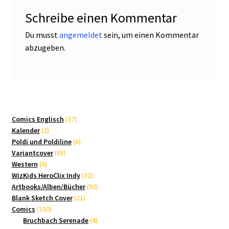
Schreibe einen Kommentar
Du musst
angemeldet
sein, um einen Kommentar
abzugeben.
37
Comics Englisch
37
2
Produkte
Kalender
2
Produkte
6
Poldi und Poldiline
6
65
Produkte
Variantcover
65
6
Produkte
Western
6
Produkte
32
WizKids HeroClix Indy
32
Produkte
92
Artbooks/Alben/Bücher
92
21
Produkte
Blank Sketch Cover
21
330
Produkte
Comics
330
Produkte
4
Bruchbach Serenade
4