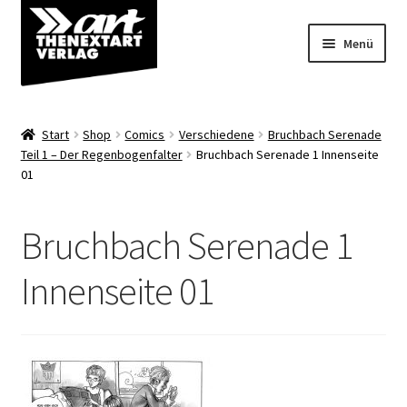
Zur
Zum
Menü
Navigation
Inhalt
springen
springen
Angebote
Start
Shop
Comics
Verschiedene
Bruchbach Serenade
Unterm
Teil 1 – Der Regenbogenfalter
Bruchbach Serenade 1 Innenseite
Shop
01
öffnen
Über uns
Bruchbach Serenade 1
Innenseite 01