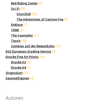
Produkte
6
Red Riding Zombi
6
61
Produkte
Sci-Fi
61
Produkte
29
Starchild
29
Produkte
3
The Adventures of Captain Fox
3
7
Produkte
Enklave
7
5
Produkte
TANK
5
Produkte
11
The Counselor
11
26
Produkte
Touch
26
Produkte
12
Zombies auf der Reeperbahn
12
9
Produkte
EGS European Grading Service
9
14
Produkte
Drucke Fine Art Prints
14
3
Produkte
Drucke A3
3
Produkte
7
Drucke A4
7
13
Produkte
Originalart
13
Produkte
4
Sammelfiguren
4
Produkte
Autoren