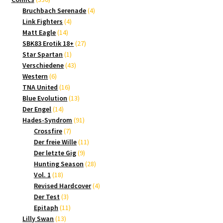
Produkte
4
Bruchbach Serenade
4
4
Produkte
Link Fighters
4
14
Produkte
Matt Eagle
14
Produkte
27
SBK83 Erotik 18+
27
1
Produkte
Star Spartan
1
Produkt
43
Verschiedene
43
6
Produkte
Western
6
Produkte
16
TNA United
16
Produkte
13
Blue Evolution
13
14
Produkte
Der Engel
14
Produkte
91
Hades-Syndrom
91
7
Produkte
Crossfire
7
Produkte
11
Der freie Wille
11
9
Produkte
Der letzte Gig
9
Produkte
28
Hunting Season
28
18
Produkte
Vol. 1
18
Produkte
4
Revised Hardcover
4
3
Produkte
Der Test
3
Produkte
11
Epitaph
11
13
Produkte
Lilly Swan
13