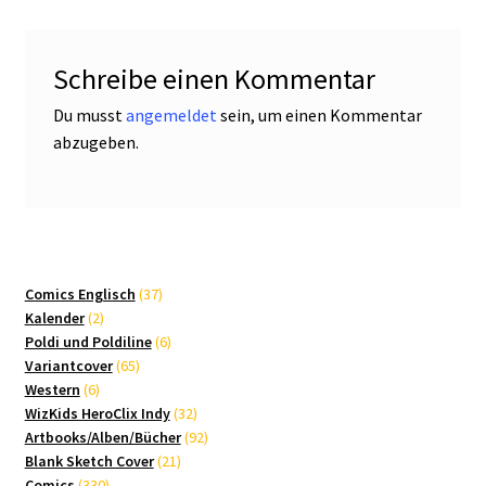
Schreibe einen Kommentar
Du musst
angemeldet
sein, um einen Kommentar
abzugeben.
37
Comics Englisch
37
2
Produkte
Kalender
2
Produkte
6
Poldi und Poldiline
6
65
Produkte
Variantcover
65
6
Produkte
Western
6
Produkte
32
WizKids HeroClix Indy
32
Produkte
92
Artbooks/Alben/Bücher
92
21
Produkte
Blank Sketch Cover
21
330
Produkte
Comics
330