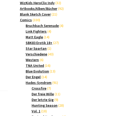
Produkte
32
WizKids HeroClix Indy
32
Produkte
92
Artbooks/Alben/Bücher
92
21
Produkte
Blank Sketch Cover
21
330
Produkte
Comics
330
Produkte
4
Bruchbach Serenade
4
4
Produkte
Link Fighters
4
14
Produkte
Matt Eagle
14
Produkte
27
SBK83 Erotik 18+
27
1
Produkte
Star Spartan
1
Produkt
43
Verschiedene
43
6
Produkte
Western
6
Produkte
16
TNA United
16
Produkte
13
Blue Evolution
13
14
Produkte
Der Engel
14
Produkte
91
Hades-Syndrom
91
7
Produkte
Crossfire
7
Produkte
11
Der freie Wille
11
9
Produkte
Der letzte Gig
9
Produkte
28
Hunting Season
28
18
Produkte
Vol. 1
18