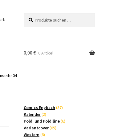
Suchen
Suchen
orb
nach:
0,00
€
0 Artikel
nseite 04
37
Comics Englisch
37
2
Produkte
Kalender
2
Produkte
6
Poldi und Poldiline
6
65
Produkte
Variantcover
65
6
Produkte
Western
6