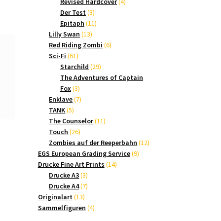
Produkte
4
Revised Hardcover
4
3
Produkte
Der Test
3
Produkte
11
Epitaph
11
13
Produkte
Lilly Swan
13
Produkte
6
Red Riding Zombi
6
61
Produkte
Sci-Fi
61
Produkte
29
Starchild
29
Produkte
The Adventures of Captain
3
Fox
3
Produkte
7
Enklave
7
5
Produkte
TANK
5
Produkte
11
The Counselor
11
26
Produkte
Touch
26
Produkte
12
Zombies auf der Reeperbahn
12
9
Produkte
EGS European Grading Service
9
14
Produkte
Drucke Fine Art Prints
14
3
Produkte
Drucke A3
3
Produkte
7
Drucke A4
7
13
Produkte
Originalart
13
Produkte
4
Sammelfiguren
4
Produkte