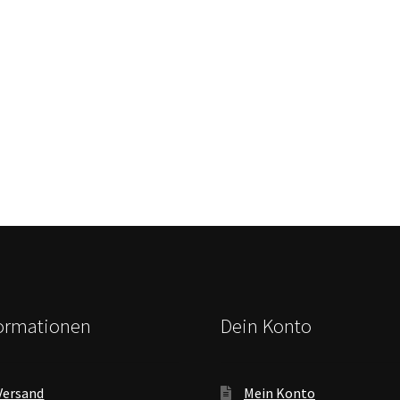
formationen
Dein Konto
Versand
Mein Konto