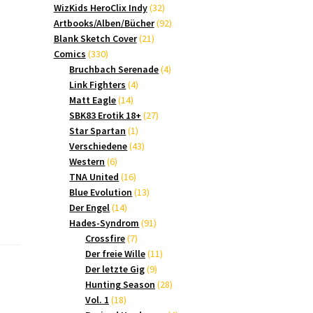
Produkte
32
WizKids HeroClix Indy
32
Produkte
92
Artbooks/Alben/Bücher
92
21
Produkte
Blank Sketch Cover
21
330
Produkte
Comics
330
Produkte
4
Bruchbach Serenade
4
4
Produkte
Link Fighters
4
14
Produkte
Matt Eagle
14
Produkte
27
SBK83 Erotik 18+
27
1
Produkte
Star Spartan
1
Produkt
43
Verschiedene
43
6
Produkte
Western
6
Produkte
16
TNA United
16
Produkte
13
Blue Evolution
13
14
Produkte
Der Engel
14
Produkte
91
Hades-Syndrom
91
7
Produkte
Crossfire
7
Produkte
11
Der freie Wille
11
9
Produkte
Der letzte Gig
9
Produkte
28
Hunting Season
28
18
Produkte
Vol. 1
18