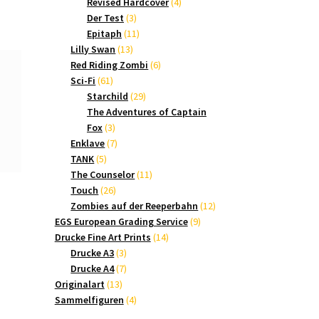
Produkte
4
Revised Hardcover
4
3
Produkte
Der Test
3
Produkte
11
Epitaph
11
13
Produkte
Lilly Swan
13
Produkte
6
Red Riding Zombi
6
61
Produkte
Sci-Fi
61
Produkte
29
Starchild
29
Produkte
The Adventures of Captain
3
Fox
3
Produkte
7
Enklave
7
5
Produkte
TANK
5
Produkte
11
The Counselor
11
26
Produkte
Touch
26
Produkte
12
Zombies auf der Reeperbahn
12
9
Produkte
EGS European Grading Service
9
14
Produkte
Drucke Fine Art Prints
14
3
Produkte
Drucke A3
3
Produkte
7
Drucke A4
7
13
Produkte
Originalart
13
Produkte
4
Sammelfiguren
4
Produkte