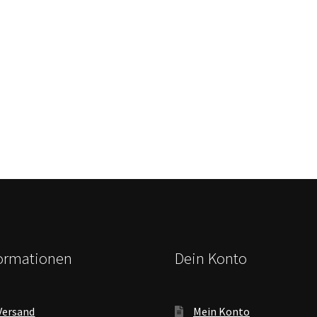
formationen
Dein Konto
Versand
Mein Konto