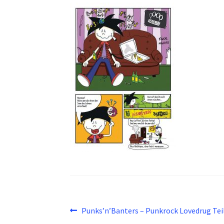
Beitragsnavigation
Vorheriger
Punks’n’Banters – Punkrock Lovedrug Teil
Beitrag: