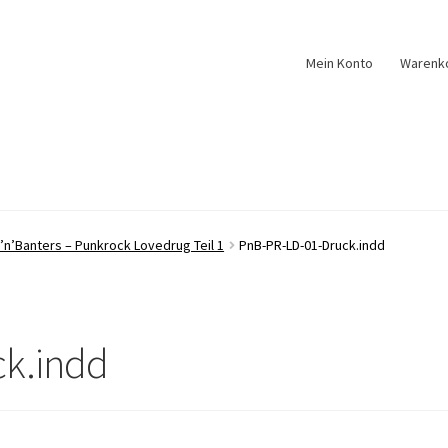
Mein Konto
Warenk
’n’Banters – Punkrock Lovedrug Teil 1
PnB-PR-LD-01-Druck.indd
k.indd