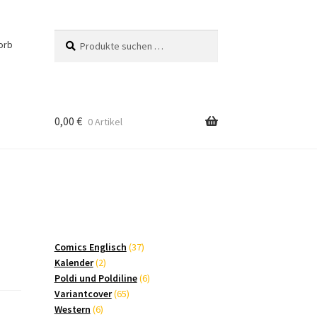
Suchen
Suchen
orb
nach:
0,00
€
0 Artikel
37
Comics Englisch
37
2
Produkte
Kalender
2
Produkte
6
Poldi und Poldiline
6
65
Produkte
Variantcover
65
6
Produkte
Western
6