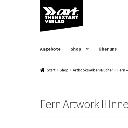
Zur
Zum
Navigation
Inhalt
springen
springen
Angebote
Shop
Über uns
Start
Shop
Artbooks/Alben/Bücher
Fern –
Fern Artwork II Inn