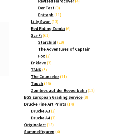
Produkte
4
Revised Hardcover
4
3
Produkte
Der Test
3
Produkte
11
Epitaph
11
13
Produkte
Lilly Swan
13
Produkte
6
Red Riding Zombi
6
61
Produkte
Sci-Fi
61
Produkte
29
Starchild
29
Produkte
The Adventures of Captain
3
Fox
3
Produkte
7
Enklave
7
5
Produkte
TANK
5
Produkte
11
The Counselor
11
26
Produkte
Touch
26
Produkte
12
Zombies auf der Reeperbahn
12
9
Produkte
EGS European Grading Service
9
14
Produkte
Drucke Fine Art Prints
14
3
Produkte
Drucke A3
3
Produkte
7
Drucke A4
7
13
Produkte
Originalart
13
Produkte
4
Sammelfiguren
4
Produkte