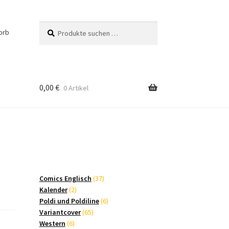
Suchen
Suchen
orb
nach:
0,00
€
0 Artikel
37
Comics Englisch
37
2
Produkte
Kalender
2
Produkte
6
Poldi und Poldiline
6
65
Produkte
Variantcover
65
6
Produkte
Western
6