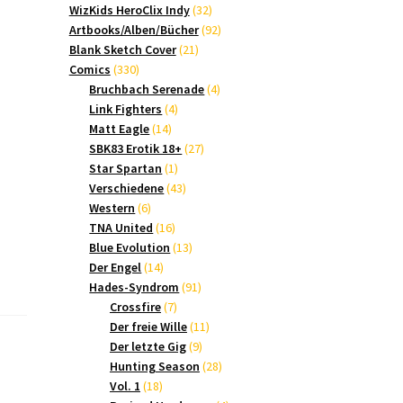
Produkte
32
WizKids HeroClix Indy
32
Produkte
92
Artbooks/Alben/Bücher
92
21
Produkte
Blank Sketch Cover
21
330
Produkte
Comics
330
Produkte
4
Bruchbach Serenade
4
4
Produkte
Link Fighters
4
14
Produkte
Matt Eagle
14
Produkte
27
SBK83 Erotik 18+
27
1
Produkte
Star Spartan
1
Produkt
43
Verschiedene
43
6
Produkte
Western
6
Produkte
16
TNA United
16
Produkte
13
Blue Evolution
13
14
Produkte
Der Engel
14
Produkte
91
Hades-Syndrom
91
7
Produkte
Crossfire
7
Produkte
11
Der freie Wille
11
9
Produkte
Der letzte Gig
9
Produkte
28
Hunting Season
28
18
Produkte
Vol. 1
18