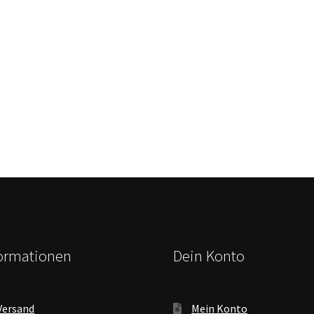
formationen
Dein Konto
Versand
Mein Konto