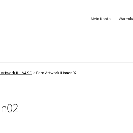
Mein Konto
Warenk
 Artwork II – A4 SC
Fern Artwork II Innen02
en02