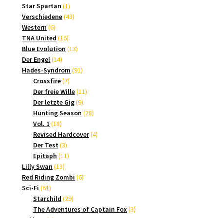
1
Produkte
Star Spartan
1
Produkt
43
Verschiedene
43
6
Produkte
Western
6
Produkte
16
TNA United
16
Produkte
13
Blue Evolution
13
14
Produkte
Der Engel
14
Produkte
91
Hades-Syndrom
91
7
Produkte
Crossfire
7
Produkte
11
Der freie Wille
11
9
Produkte
Der letzte Gig
9
Produkte
28
Hunting Season
28
18
Produkte
Vol. 1
18
Produkte
4
Revised Hardcover
4
3
Produkte
Der Test
3
Produkte
11
Epitaph
11
13
Produkte
Lilly Swan
13
Produkte
6
Red Riding Zombi
6
61
Produkte
Sci-Fi
61
Produkte
29
Starchild
29
Produkte
3
The Adventures of Captain Fox
3