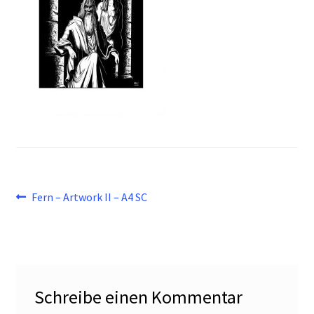
Beitragsnavigation
Vorheriger
Fern – Artwork II – A4 SC
Beitrag:
Schreibe einen Kommentar