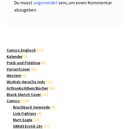
Du musst
angemeldet
sein, um einen Kommentar
abzugeben.
37
Comics Englisch
37
2
Produkte
Kalender
2
Produkte
6
Poldi und Poldiline
6
65
Produkte
Variantcover
65
6
Produkte
Western
6
Produkte
32
WizKids HeroClix Indy
32
Produkte
92
Artbooks/Alben/Bücher
92
21
Produkte
Blank Sketch Cover
21
330
Produkte
Comics
330
Produkte
4
Bruchbach Serenade
4
4
Produkte
Link Fighters
4
14
Produkte
Matt Eagle
14
Produkte
27
SBK83 Erotik 18+
27