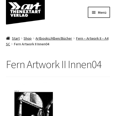
Zur
Zum
Menü
Navigation
Inhalt
springen
springen
Angebote
Start
Shop
Artbooks/Alben/Bücher
Fern – Artwork II – A4
Unterm
SC
Fern Artwork II Innen04
Shop
öffnen
Über uns
Fern Artwork II Innen04