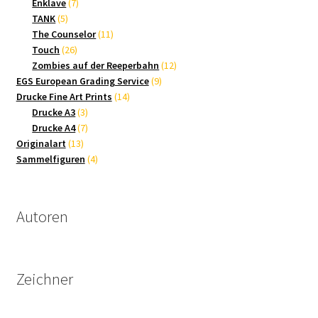
7
Produkte
Enklave
7
5
Produkte
TANK
5
Produkte
11
The Counselor
11
26
Produkte
Touch
26
Produkte
12
Zombies auf der Reeperbahn
12
9
Produkte
EGS European Grading Service
9
14
Produkte
Drucke Fine Art Prints
14
3
Produkte
Drucke A3
3
Produkte
7
Drucke A4
7
13
Produkte
Originalart
13
Produkte
4
Sammelfiguren
4
Produkte
Autoren
Zeichner