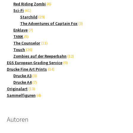
Produkte
6
Red Riding Zombi
6
61
Produkte
Sci-Fi
61
Produkte
29
Starchild
29
Produkte
3
The Adventures of Captain Fox
3
7
Produkte
Enklave
7
5
Produkte
TANK
5
Produkte
11
The Counselor
11
26
Produkte
Touch
26
Produkte
12
Zombies auf der Reeperbahn
12
9
Produkte
EGS European Grading Service
9
14
Produkte
Drucke Fine Art Prints
14
3
Produkte
Drucke A3
3
Produkte
7
Drucke A4
7
13
Produkte
Originalart
13
Produkte
4
Sammelfiguren
4
Produkte
Autoren