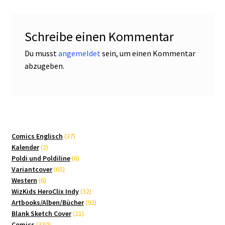
Schreibe einen Kommentar
Du musst
angemeldet
sein, um einen Kommentar
abzugeben.
37
Comics Englisch
37
2
Produkte
Kalender
2
Produkte
6
Poldi und Poldiline
6
65
Produkte
Variantcover
65
6
Produkte
Western
6
Produkte
32
WizKids HeroClix Indy
32
Produkte
92
Artbooks/Alben/Bücher
92
21
Produkte
Blank Sketch Cover
21
330
Produkte
Comics
330