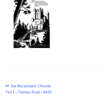
Beitragsnavigation
Vorheriger
Die Wurzelwelt-Chronik
Beitrag:
Teil 1 – Twirkes Fund – A4 SC