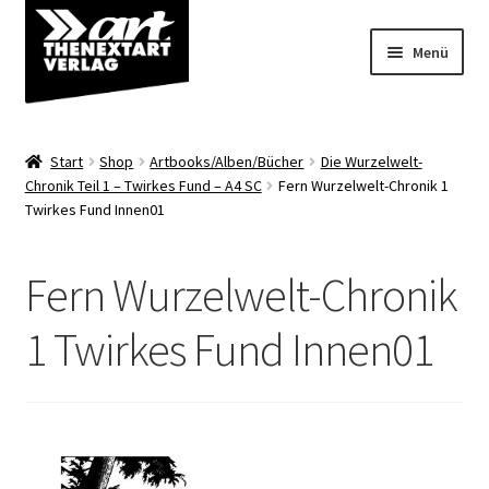
Zur
Zum
Menü
Navigation
Inhalt
springen
springen
Angebote
Start
Shop
Artbooks/Alben/Bücher
Die Wurzelwelt-
Unterm
Chronik Teil 1 – Twirkes Fund – A4 SC
Fern Wurzelwelt-Chronik 1
Shop
Twirkes Fund Innen01
öffnen
Über uns
Fern Wurzelwelt-Chronik
1 Twirkes Fund Innen01