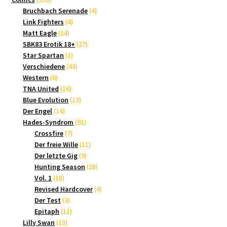
Produkte
4
Bruchbach Serenade
4
4
Produkte
Link Fighters
4
14
Produkte
Matt Eagle
14
Produkte
27
SBK83 Erotik 18+
27
1
Produkte
Star Spartan
1
Produkt
43
Verschiedene
43
6
Produkte
Western
6
Produkte
16
TNA United
16
Produkte
13
Blue Evolution
13
14
Produkte
Der Engel
14
Produkte
91
Hades-Syndrom
91
7
Produkte
Crossfire
7
Produkte
11
Der freie Wille
11
9
Produkte
Der letzte Gig
9
Produkte
28
Hunting Season
28
18
Produkte
Vol. 1
18
Produkte
4
Revised Hardcover
4
3
Produkte
Der Test
3
Produkte
11
Epitaph
11
13
Produkte
Lilly Swan
13