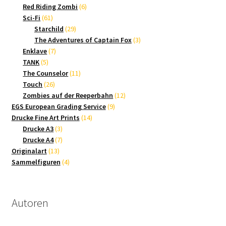
Produkte
6
Red Riding Zombi
6
61
Produkte
Sci-Fi
61
Produkte
29
Starchild
29
Produkte
3
The Adventures of Captain Fox
3
7
Produkte
Enklave
7
5
Produkte
TANK
5
Produkte
11
The Counselor
11
26
Produkte
Touch
26
Produkte
12
Zombies auf der Reeperbahn
12
9
Produkte
EGS European Grading Service
9
14
Produkte
Drucke Fine Art Prints
14
3
Produkte
Drucke A3
3
Produkte
7
Drucke A4
7
13
Produkte
Originalart
13
Produkte
4
Sammelfiguren
4
Produkte
Autoren