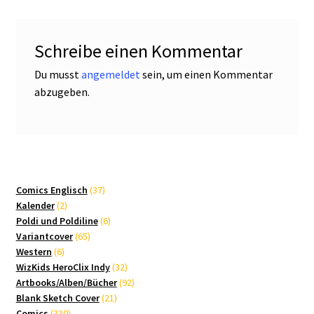
Schreibe einen Kommentar
Du musst
angemeldet
sein, um einen Kommentar
abzugeben.
37
Comics Englisch
37
2
Produkte
Kalender
2
Produkte
6
Poldi und Poldiline
6
65
Produkte
Variantcover
65
6
Produkte
Western
6
Produkte
32
WizKids HeroClix Indy
32
Produkte
92
Artbooks/Alben/Bücher
92
21
Produkte
Blank Sketch Cover
21
330
Produkte
Comics
330