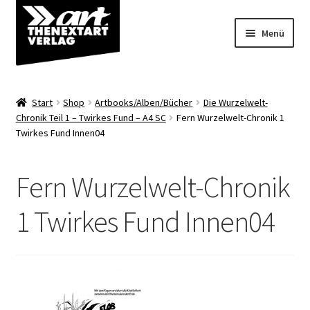
Zur
Zum
Menü
Navigation
Inhalt
springen
springen
Angebote
Start
Shop
Artbooks/Alben/Bücher
Die Wurzelwelt-
Unterm
Chronik Teil 1 – Twirkes Fund – A4 SC
Fern Wurzelwelt-Chronik 1
Shop
Twirkes Fund Innen04
öffnen
Über uns
Fern Wurzelwelt-Chronik
1 Twirkes Fund Innen04