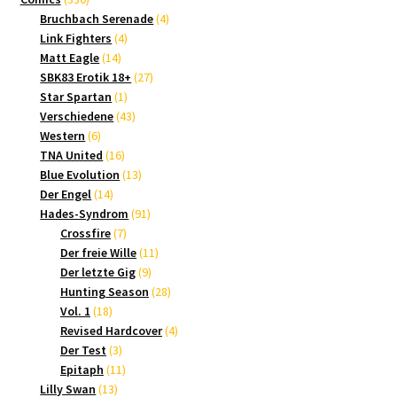
Produkte
4
Bruchbach Serenade
4
4
Produkte
Link Fighters
4
14
Produkte
Matt Eagle
14
Produkte
27
SBK83 Erotik 18+
27
1
Produkte
Star Spartan
1
Produkt
43
Verschiedene
43
6
Produkte
Western
6
Produkte
16
TNA United
16
Produkte
13
Blue Evolution
13
14
Produkte
Der Engel
14
Produkte
91
Hades-Syndrom
91
7
Produkte
Crossfire
7
Produkte
11
Der freie Wille
11
9
Produkte
Der letzte Gig
9
Produkte
28
Hunting Season
28
18
Produkte
Vol. 1
18
Produkte
4
Revised Hardcover
4
3
Produkte
Der Test
3
Produkte
11
Epitaph
11
13
Produkte
Lilly Swan
13