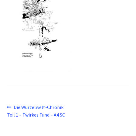
Beitragsnavigation
Vorheriger
Die Wurzelwelt-Chronik
Beitrag:
Teil 1 – Twirkes Fund – A4 SC