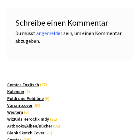
Schreibe einen Kommentar
Du musst
angemeldet
sein, um einen Kommentar
abzugeben.
37
Comics Englisch
37
2
Produkte
Kalender
2
Produkte
6
Poldi und Poldiline
6
65
Produkte
Variantcover
65
6
Produkte
Western
6
Produkte
32
WizKids HeroClix Indy
32
Produkte
92
Artbooks/Alben/Bücher
92
21
Produkte
Blank Sketch Cover
21
330
Produkte
Comics
330