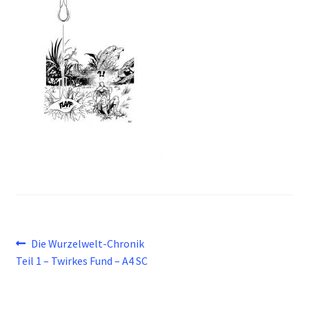
Beitragsnavigation
Vorheriger
Die Wurzelwelt-Chronik
Beitrag:
Teil 1 – Twirkes Fund – A4 SC