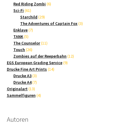
Produkte
6
Red Riding Zombi
6
61
Produkte
Sci-Fi
61
Produkte
29
Starchild
29
Produkte
3
The Adventures of Captain Fox
3
7
Produkte
Enklave
7
5
Produkte
TANK
5
Produkte
11
The Counselor
11
26
Produkte
Touch
26
Produkte
12
Zombies auf der Reeperbahn
12
9
Produkte
EGS European Grading Service
9
14
Produkte
Drucke Fine Art Prints
14
3
Produkte
Drucke A3
3
Produkte
7
Drucke A4
7
13
Produkte
Originalart
13
Produkte
4
Sammelfiguren
4
Produkte
Autoren