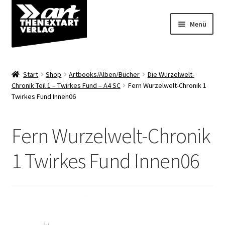
Zur
Zum
Menü
Navigation
Inhalt
springen
springen
Angebote
Start
Shop
Artbooks/Alben/Bücher
Die Wurzelwelt-
Unterm
Chronik Teil 1 – Twirkes Fund – A4 SC
Fern Wurzelwelt-Chronik 1
Shop
Twirkes Fund Innen06
öffnen
Über uns
Fern Wurzelwelt-Chronik
1 Twirkes Fund Innen06