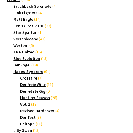
Produkte
4
Bruchbach Serenade
4
4
Produkte
Link Fighters
4
14
Produkte
Matt Eagle
14
Produkte
27
SBK83 Erotik 18+
27
1
Produkte
Star Spartan
1
Produkt
43
Verschiedene
43
6
Produkte
Western
6
Produkte
16
TNA United
16
Produkte
13
Blue Evolution
13
14
Produkte
Der Engel
14
Produkte
91
Hades-Syndrom
91
7
Produkte
Crossfire
7
Produkte
11
Der freie Wille
11
9
Produkte
Der letzte Gig
9
Produkte
28
Hunting Season
28
18
Produkte
Vol. 1
18
Produkte
4
Revised Hardcover
4
3
Produkte
Der Test
3
Produkte
11
Epitaph
11
13
Produkte
Lilly Swan
13