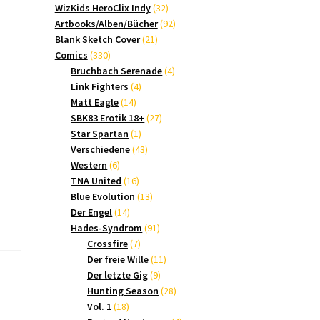
Produkte
32
WizKids HeroClix Indy
32
Produkte
92
Artbooks/Alben/Bücher
92
21
Produkte
Blank Sketch Cover
21
330
Produkte
Comics
330
Produkte
4
Bruchbach Serenade
4
4
Produkte
Link Fighters
4
14
Produkte
Matt Eagle
14
Produkte
27
SBK83 Erotik 18+
27
1
Produkte
Star Spartan
1
Produkt
43
Verschiedene
43
6
Produkte
Western
6
Produkte
16
TNA United
16
Produkte
13
Blue Evolution
13
14
Produkte
Der Engel
14
Produkte
91
Hades-Syndrom
91
7
Produkte
Crossfire
7
Produkte
11
Der freie Wille
11
9
Produkte
Der letzte Gig
9
Produkte
28
Hunting Season
28
18
Produkte
Vol. 1
18