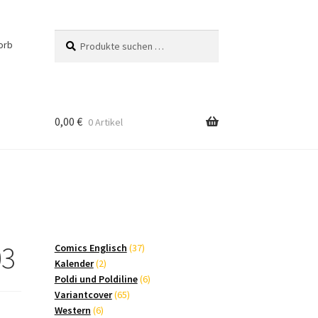
Suchen
Suchen
orb
nach:
0,00
€
0 Artikel
03
37
Comics Englisch
37
2
Produkte
Kalender
2
Produkte
6
Poldi und Poldiline
6
65
Produkte
Variantcover
65
6
Produkte
Western
6