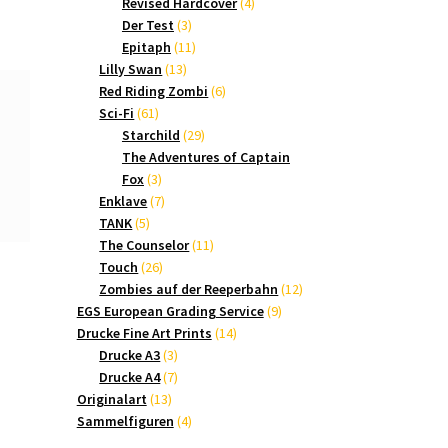
Produkte
4
Revised Hardcover
4
3
Produkte
Der Test
3
Produkte
11
Epitaph
11
13
Produkte
Lilly Swan
13
Produkte
6
Red Riding Zombi
6
61
Produkte
Sci-Fi
61
Produkte
29
Starchild
29
Produkte
The Adventures of Captain
3
Fox
3
Produkte
7
Enklave
7
5
Produkte
TANK
5
Produkte
11
The Counselor
11
26
Produkte
Touch
26
Produkte
12
Zombies auf der Reeperbahn
12
9
Produkte
EGS European Grading Service
9
14
Produkte
Drucke Fine Art Prints
14
3
Produkte
Drucke A3
3
Produkte
7
Drucke A4
7
13
Produkte
Originalart
13
Produkte
4
Sammelfiguren
4
Produkte