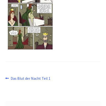
Beitragsnavigation
Vorheriger
Das Blut der Nacht Teil 1
Beitrag: