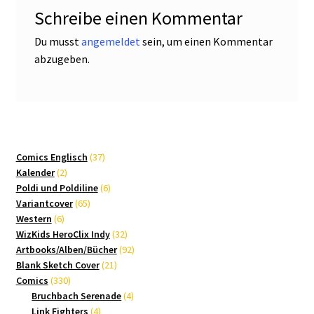
Schreibe einen Kommentar
Du musst
angemeldet
sein, um einen Kommentar
abzugeben.
37
Comics Englisch
37
2
Produkte
Kalender
2
Produkte
6
Poldi und Poldiline
6
65
Produkte
Variantcover
65
6
Produkte
Western
6
Produkte
32
WizKids HeroClix Indy
32
Produkte
92
Artbooks/Alben/Bücher
92
21
Produkte
Blank Sketch Cover
21
330
Produkte
Comics
330
Produkte
4
Bruchbach Serenade
4
4
Produkte
Link Fighters
4