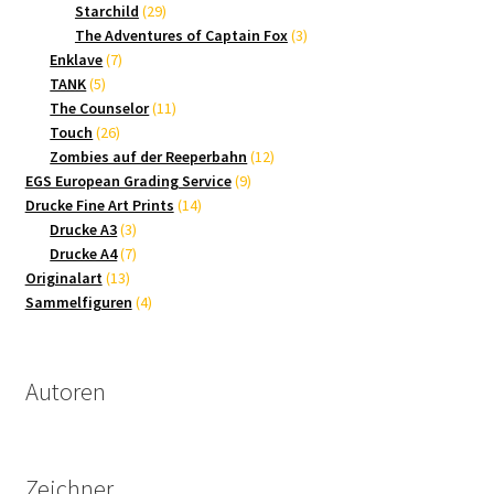
Produkte
29
Starchild
29
Produkte
3
The Adventures of Captain Fox
3
7
Produkte
Enklave
7
5
Produkte
TANK
5
Produkte
11
The Counselor
11
26
Produkte
Touch
26
Produkte
12
Zombies auf der Reeperbahn
12
9
Produkte
EGS European Grading Service
9
14
Produkte
Drucke Fine Art Prints
14
3
Produkte
Drucke A3
3
Produkte
7
Drucke A4
7
13
Produkte
Originalart
13
Produkte
4
Sammelfiguren
4
Produkte
Autoren
Zeichner