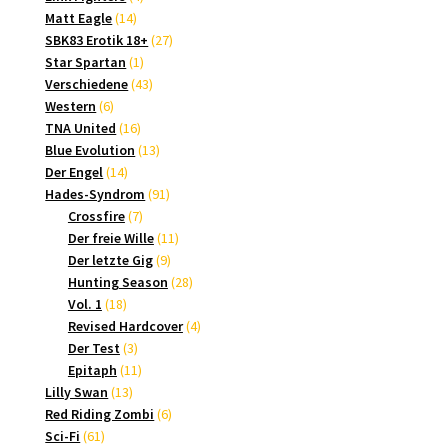
14
Produkte
Matt Eagle
14
Produkte
27
SBK83 Erotik 18+
27
1
Produkte
Star Spartan
1
Produkt
43
Verschiedene
43
6
Produkte
Western
6
Produkte
16
TNA United
16
Produkte
13
Blue Evolution
13
14
Produkte
Der Engel
14
Produkte
91
Hades-Syndrom
91
7
Produkte
Crossfire
7
Produkte
11
Der freie Wille
11
9
Produkte
Der letzte Gig
9
Produkte
28
Hunting Season
28
18
Produkte
Vol. 1
18
Produkte
4
Revised Hardcover
4
3
Produkte
Der Test
3
Produkte
11
Epitaph
11
13
Produkte
Lilly Swan
13
Produkte
6
Red Riding Zombi
6
61
Produkte
Sci-Fi
61