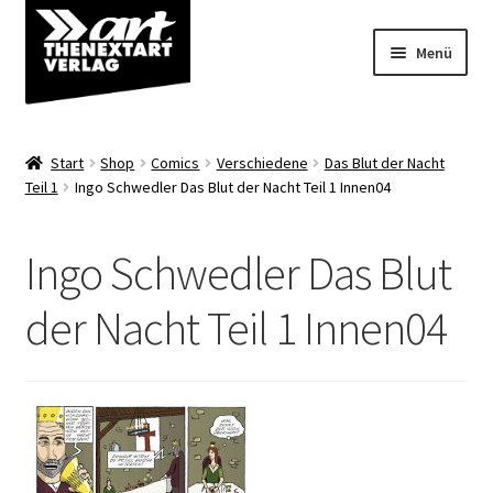
Zur
Zum
Menü
Navigation
Inhalt
springen
springen
Angebote
Start
Shop
Comics
Verschiedene
Das Blut der Nacht
Unterm
Teil 1
Ingo Schwedler Das Blut der Nacht Teil 1 Innen04
Shop
öffnen
Über uns
Ingo Schwedler Das Blut
der Nacht Teil 1 Innen04