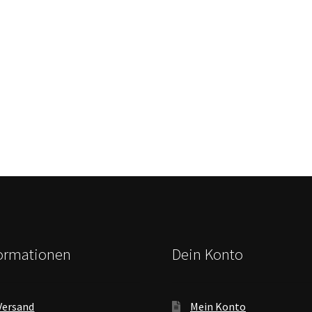
formationen
Dein Konto
Versand
Mein Konto