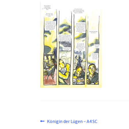
Beitragsnavigation
Vorheriger
Königin der Lügen – A4 SC
Beitrag: