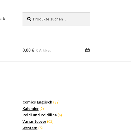
Suchen
Suchen
orb
nach:
0,00
€
0 Artikel
37
Comics Englisch
37
2
Produkte
Kalender
2
Produkte
6
Poldi und Poldiline
6
65
Produkte
Variantcover
65
6
Produkte
Western
6