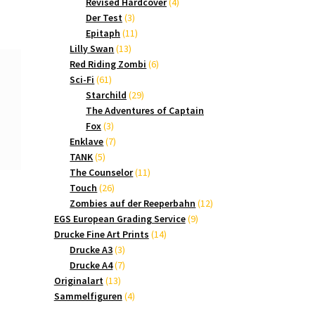
Produkte
4
Revised Hardcover
4
3
Produkte
Der Test
3
Produkte
11
Epitaph
11
13
Produkte
Lilly Swan
13
Produkte
6
Red Riding Zombi
6
61
Produkte
Sci-Fi
61
Produkte
29
Starchild
29
Produkte
The Adventures of Captain
3
Fox
3
Produkte
7
Enklave
7
5
Produkte
TANK
5
Produkte
11
The Counselor
11
26
Produkte
Touch
26
Produkte
12
Zombies auf der Reeperbahn
12
9
Produkte
EGS European Grading Service
9
14
Produkte
Drucke Fine Art Prints
14
3
Produkte
Drucke A3
3
Produkte
7
Drucke A4
7
13
Produkte
Originalart
13
Produkte
4
Sammelfiguren
4
Produkte