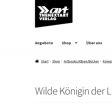
Zur
Zum
Navigation
Inhalt
springen
springen
Angebote
Shop
Über uns
Start
Shop
Artbooks/Alben/Bücher
Königi
Wilde Königin der 