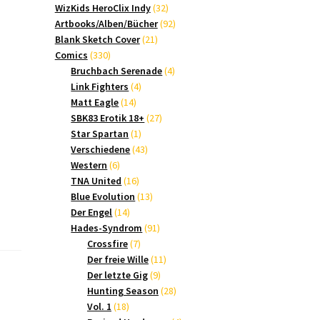
Produkte
32
WizKids HeroClix Indy
32
Produkte
92
Artbooks/Alben/Bücher
92
21
Produkte
Blank Sketch Cover
21
330
Produkte
Comics
330
Produkte
4
Bruchbach Serenade
4
4
Produkte
Link Fighters
4
14
Produkte
Matt Eagle
14
Produkte
27
SBK83 Erotik 18+
27
1
Produkte
Star Spartan
1
Produkt
43
Verschiedene
43
6
Produkte
Western
6
Produkte
16
TNA United
16
Produkte
13
Blue Evolution
13
14
Produkte
Der Engel
14
Produkte
91
Hades-Syndrom
91
7
Produkte
Crossfire
7
Produkte
11
Der freie Wille
11
9
Produkte
Der letzte Gig
9
Produkte
28
Hunting Season
28
18
Produkte
Vol. 1
18