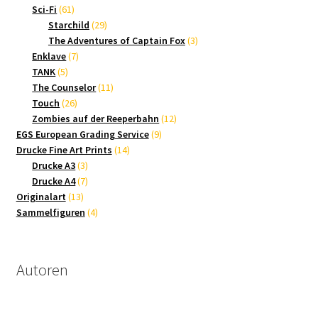
61
Produkte
Sci-Fi
61
Produkte
29
Starchild
29
Produkte
3
The Adventures of Captain Fox
3
7
Produkte
Enklave
7
5
Produkte
TANK
5
Produkte
11
The Counselor
11
26
Produkte
Touch
26
Produkte
12
Zombies auf der Reeperbahn
12
9
Produkte
EGS European Grading Service
9
14
Produkte
Drucke Fine Art Prints
14
3
Produkte
Drucke A3
3
Produkte
7
Drucke A4
7
13
Produkte
Originalart
13
Produkte
4
Sammelfiguren
4
Produkte
Autoren