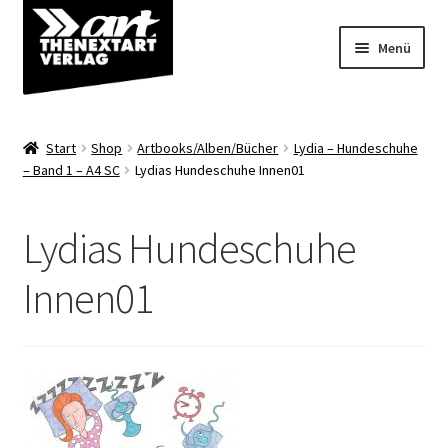
Zur
Zum
Menü
Navigation
Inhalt
springen
springen
Angebote
Start
Shop
Artbooks/Alben/Bücher
Lydia – Hundeschuhe
Unterm
– Band 1 – A4 SC
Lydias Hundeschuhe Innen01
Shop
öffnen
Über uns
Lydias Hundeschuhe
Innen01