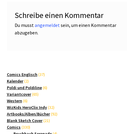
Schreibe einen Kommentar
Du musst
angemeldet
sein, um einen Kommentar
abzugeben.
37
Comics Englisch
37
2
Produkte
Kalender
2
Produkte
6
Poldi und Poldiline
6
65
Produkte
Variantcover
65
6
Produkte
Western
6
Produkte
32
WizKids HeroClix Indy
32
Produkte
92
Artbooks/Alben/Bücher
92
21
Produkte
Blank Sketch Cover
21
330
Produkte
Comics
330
Produkte
4
Bruchbach Serenade
4