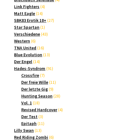
4
Produkte
Link Fighters
4
14
Produkte
Matt Eagle
14
Produkte
27
SBK83 Erotik 18+
27
1
Produkte
Star Spartan
1
Produkt
43
Verschiedene
43
6
Produkte
Western
6
Produkte
16
TNA United
16
Produkte
13
Blue Evolution
13
14
Produkte
Der Engel
14
Produkte
91
Hades-Syndrom
91
7
Produkte
Crossfire
7
Produkte
11
Der freie Wille
11
9
Produkte
Der letzte Gig
9
Produkte
28
Hunting Season
28
18
Produkte
Vol. 1
18
Produkte
4
Revised Hardcover
4
3
Produkte
Der Test
3
Produkte
11
Epitaph
11
13
Produkte
Lilly Swan
13
Produkte
6
Red Riding Zombi
6