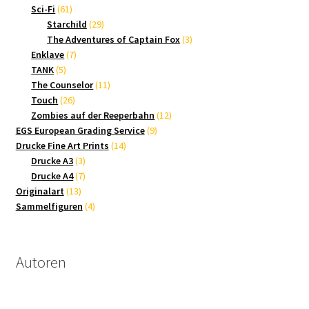
61
Produkte
Sci-Fi
61
Produkte
29
Starchild
29
Produkte
3
The Adventures of Captain Fox
3
7
Produkte
Enklave
7
5
Produkte
TANK
5
Produkte
11
The Counselor
11
26
Produkte
Touch
26
Produkte
12
Zombies auf der Reeperbahn
12
9
Produkte
EGS European Grading Service
9
14
Produkte
Drucke Fine Art Prints
14
3
Produkte
Drucke A3
3
Produkte
7
Drucke A4
7
13
Produkte
Originalart
13
Produkte
4
Sammelfiguren
4
Produkte
Autoren