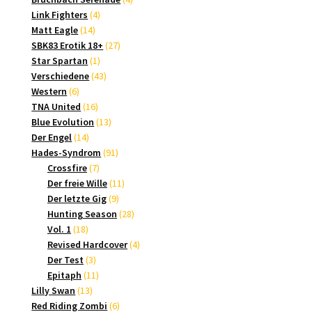
4
Produkte
Link Fighters
4
14
Produkte
Matt Eagle
14
Produkte
27
SBK83 Erotik 18+
27
1
Produkte
Star Spartan
1
Produkt
43
Verschiedene
43
6
Produkte
Western
6
Produkte
16
TNA United
16
Produkte
13
Blue Evolution
13
14
Produkte
Der Engel
14
Produkte
91
Hades-Syndrom
91
7
Produkte
Crossfire
7
Produkte
11
Der freie Wille
11
9
Produkte
Der letzte Gig
9
Produkte
28
Hunting Season
28
18
Produkte
Vol. 1
18
Produkte
4
Revised Hardcover
4
3
Produkte
Der Test
3
Produkte
11
Epitaph
11
13
Produkte
Lilly Swan
13
Produkte
6
Red Riding Zombi
6