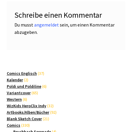
Schreibe einen Kommentar
Du musst
angemeldet
sein, um einen Kommentar
abzugeben.
37
Comics Englisch
37
2
Produkte
Kalender
2
Produkte
6
Poldi und Poldiline
6
65
Produkte
Variantcover
65
6
Produkte
Western
6
Produkte
32
WizKids HeroClix Indy
32
Produkte
92
Artbooks/Alben/Bücher
92
21
Produkte
Blank Sketch Cover
21
330
Produkte
Comics
330
Produkte
4
Bruchbach Serenade
4