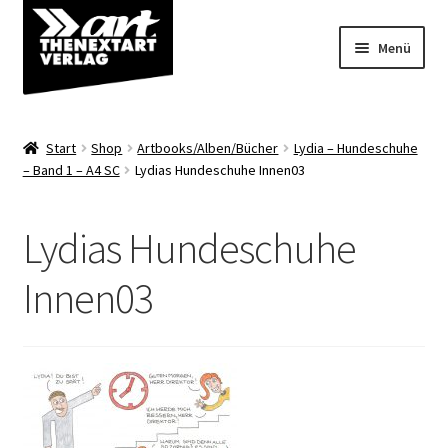
Zur
Zum
Menü
Navigation
Inhalt
springen
springen
Angebote
Start
Shop
Artbooks/Alben/Bücher
Lydia – Hundeschuhe
Unterm
– Band 1 – A4 SC
Lydias Hundeschuhe Innen03
Shop
öffnen
Über uns
Lydias Hundeschuhe
Innen03