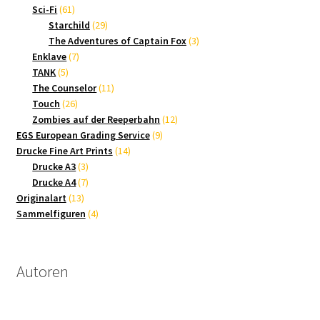
61
Produkte
Sci-Fi
61
Produkte
29
Starchild
29
Produkte
3
The Adventures of Captain Fox
3
7
Produkte
Enklave
7
5
Produkte
TANK
5
Produkte
11
The Counselor
11
26
Produkte
Touch
26
Produkte
12
Zombies auf der Reeperbahn
12
9
Produkte
EGS European Grading Service
9
14
Produkte
Drucke Fine Art Prints
14
3
Produkte
Drucke A3
3
Produkte
7
Drucke A4
7
13
Produkte
Originalart
13
Produkte
4
Sammelfiguren
4
Produkte
Autoren