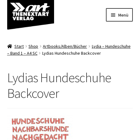
Zur
Zum
Menü
Navigation
Inhalt
springen
springen
Angebote
Start
Shop
Artbooks/Alben/Bücher
Lydia – Hundeschuhe
Unterm
– Band 1 – A4 SC
Lydias Hundeschuhe Backcover
Shop
öffnen
Über uns
Lydias Hundeschuhe
Backcover