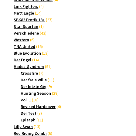
4
Produkte
Link Fighters
4
14
Produkte
Matt Eagle
14
Produkte
27
SBK83 Erotik 18+
27
1
Produkte
Star Spartan
1
Produkt
43
Verschiedene
43
6
Produkte
Western
6
Produkte
16
TNA United
16
Produkte
13
Blue Evolution
13
14
Produkte
Der Engel
14
Produkte
91
Hades-Syndrom
91
7
Produkte
Crossfire
7
Produkte
11
Der freie Wille
11
9
Produkte
Der letzte Gig
9
Produkte
28
Hunting Season
28
18
Produkte
Vol. 1
18
Produkte
4
Revised Hardcover
4
3
Produkte
Der Test
3
Produkte
11
Epitaph
11
13
Produkte
Lilly Swan
13
Produkte
6
Red Riding Zombi
6