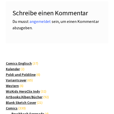
Schreibe einen Kommentar
Du musst
angemeldet
sein, um einen Kommentar
abzugeben.
37
Comics Englisch
37
2
Produkte
Kalender
2
Produkte
6
Poldi und Poldiline
6
65
Produkte
Variantcover
65
6
Produkte
Western
6
Produkte
32
WizKids HeroClix Indy
32
Produkte
92
Artbooks/Alben/Bücher
92
21
Produkte
Blank Sketch Cover
21
330
Produkte
Comics
330
Produkte
4
Bruchbach Serenade
4