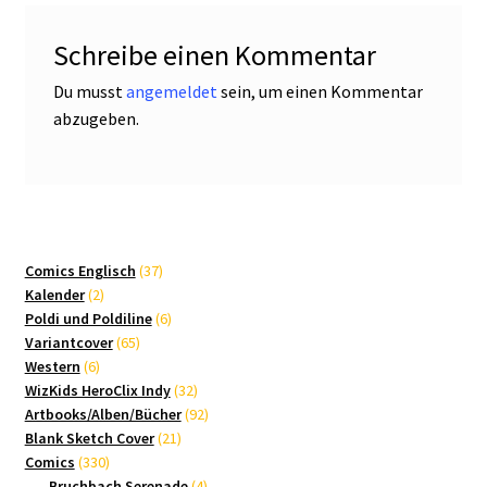
Schreibe einen Kommentar
Du musst
angemeldet
sein, um einen Kommentar
abzugeben.
37
Comics Englisch
37
2
Produkte
Kalender
2
Produkte
6
Poldi und Poldiline
6
65
Produkte
Variantcover
65
6
Produkte
Western
6
Produkte
32
WizKids HeroClix Indy
32
Produkte
92
Artbooks/Alben/Bücher
92
21
Produkte
Blank Sketch Cover
21
330
Produkte
Comics
330
Produkte
4
Bruchbach Serenade
4