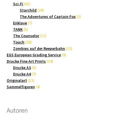
61
Produkte
Sci-Fi
61
Produkte
29
Starchild
29
Produkte
3
The Adventures of Captain Fox
3
7
Produkte
Enklave
7
5
Produkte
TANK
5
Produkte
11
The Counselor
11
26
Produkte
Touch
26
Produkte
12
Zombies auf der Reeperbahn
12
9
Produkte
EGS European Grading Service
9
14
Produkte
Drucke Fine Art Prints
14
3
Produkte
Drucke A3
3
Produkte
7
Drucke A4
7
13
Produkte
Originalart
13
Produkte
4
Sammelfiguren
4
Produkte
Autoren