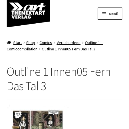
Zur
Zum
Menü
Navigation
Inhalt
springen
springen
Angebote
Start
Shop
Comics
Verschiedene
Outline 1 –
Unterm
Comiccompilation
Outline 1 Innen05 Fern Das Tal 3
Shop
öffnen
Über uns
Outline 1 Innen05 Fern
Das Tal 3