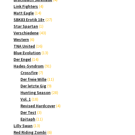
4
Produkte
Link Fighters
4
14
Produkte
Matt Eagle
14
Produkte
27
SBK83 Erotik 18+
27
1
Produkte
Star Spartan
1
Produkt
43
Verschiedene
43
6
Produkte
Western
6
Produkte
16
TNA United
16
Produkte
13
Blue Evolution
13
14
Produkte
Der Engel
14
Produkte
91
Hades-Syndrom
91
7
Produkte
Crossfire
7
Produkte
11
Der freie Wille
11
9
Produkte
Der letzte Gig
9
Produkte
28
Hunting Season
28
18
Produkte
Vol. 1
18
Produkte
4
Revised Hardcover
4
3
Produkte
Der Test
3
Produkte
11
Epitaph
11
13
Produkte
Lilly Swan
13
Produkte
6
Red Riding Zombi
6