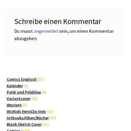
Schreibe einen Kommentar
Du musst
angemeldet
sein, um einen Kommentar
abzugeben.
37
Comics Englisch
37
2
Produkte
Kalender
2
Produkte
6
Poldi und Poldiline
6
65
Produkte
Variantcover
65
6
Produkte
Western
6
Produkte
32
WizKids HeroClix Indy
32
Produkte
92
Artbooks/Alben/Bücher
92
21
Produkte
Blank Sketch Cover
21
330
Produkte
Comics
330