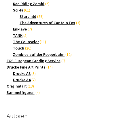
Produkte
6
Red Riding Zombi
6
61
Produkte
Sci-Fi
61
Produkte
29
Starchild
29
Produkte
3
The Adventures of Captain Fox
3
7
Produkte
Enklave
7
5
Produkte
TANK
5
Produkte
11
The Counselor
11
26
Produkte
Touch
26
Produkte
12
Zombies auf der Reeperbahn
12
9
Produkte
EGS European Grading Service
9
14
Produkte
Drucke Fine Art Prints
14
3
Produkte
Drucke A3
3
Produkte
7
Drucke A4
7
13
Produkte
Originalart
13
Produkte
4
Sammelfiguren
4
Produkte
Autoren