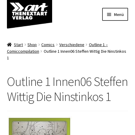
Zur
Zum
Menü
Navigation
Inhalt
springen
springen
Angebote
Start
Shop
Comics
Verschiedene
Outline 1 –
Unterm
Comiccompilation
Outline 1 Innen06 Steffen Wittig Die Ninstinkos
Shop
1
öffnen
Über uns
Outline 1 Innen06 Steffen
Wittig Die Ninstinkos 1