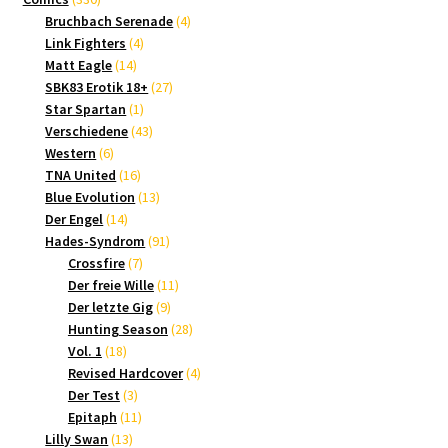
Produkte
4
Bruchbach Serenade
4
4
Produkte
Link Fighters
4
14
Produkte
Matt Eagle
14
Produkte
27
SBK83 Erotik 18+
27
1
Produkte
Star Spartan
1
Produkt
43
Verschiedene
43
6
Produkte
Western
6
Produkte
16
TNA United
16
Produkte
13
Blue Evolution
13
14
Produkte
Der Engel
14
Produkte
91
Hades-Syndrom
91
7
Produkte
Crossfire
7
Produkte
11
Der freie Wille
11
9
Produkte
Der letzte Gig
9
Produkte
28
Hunting Season
28
18
Produkte
Vol. 1
18
Produkte
4
Revised Hardcover
4
3
Produkte
Der Test
3
Produkte
11
Epitaph
11
13
Produkte
Lilly Swan
13