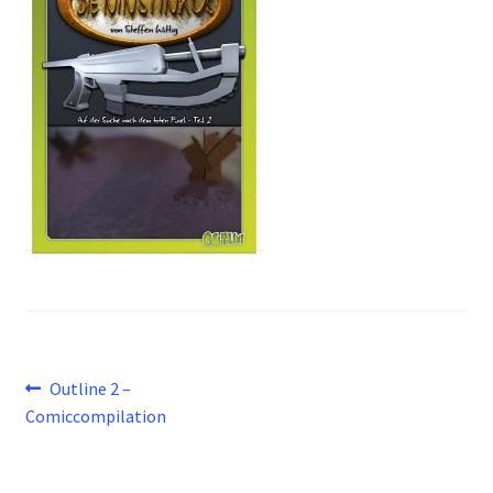
Beitragsnavigation
Vorheriger
Outline 2 –
Beitrag:
Comiccompilation