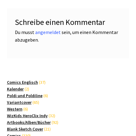
Schreibe einen Kommentar
Du musst
angemeldet
sein, um einen Kommentar
abzugeben.
37
Comics Englisch
37
2
Produkte
Kalender
2
Produkte
6
Poldi und Poldiline
6
65
Produkte
Variantcover
65
6
Produkte
Western
6
Produkte
32
WizKids HeroClix Indy
32
Produkte
92
Artbooks/Alben/Bücher
92
21
Produkte
Blank Sketch Cover
21
330
Produkte
Comics
330