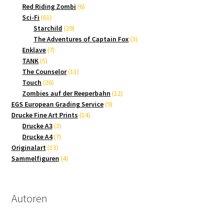
Produkte
6
Red Riding Zombi
6
61
Produkte
Sci-Fi
61
Produkte
29
Starchild
29
Produkte
3
The Adventures of Captain Fox
3
7
Produkte
Enklave
7
5
Produkte
TANK
5
Produkte
11
The Counselor
11
26
Produkte
Touch
26
Produkte
12
Zombies auf der Reeperbahn
12
9
Produkte
EGS European Grading Service
9
14
Produkte
Drucke Fine Art Prints
14
3
Produkte
Drucke A3
3
Produkte
7
Drucke A4
7
13
Produkte
Originalart
13
Produkte
4
Sammelfiguren
4
Produkte
Autoren