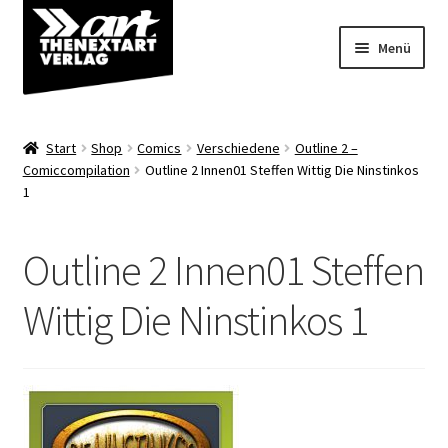
Zur
Zum
Menü
Navigation
Inhalt
springen
springen
Angebote
Start
Shop
Comics
Verschiedene
Outline 2 –
Unterm
Comiccompilation
Outline 2 Innen01 Steffen Wittig Die Ninstinkos
Shop
1
öffnen
Über uns
Outline 2 Innen01 Steffen
Wittig Die Ninstinkos 1