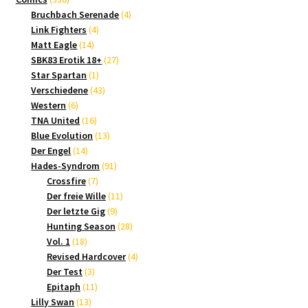
Produkte
4
Bruchbach Serenade
4
4
Produkte
Link Fighters
4
14
Produkte
Matt Eagle
14
Produkte
27
SBK83 Erotik 18+
27
1
Produkte
Star Spartan
1
Produkt
43
Verschiedene
43
6
Produkte
Western
6
Produkte
16
TNA United
16
Produkte
13
Blue Evolution
13
14
Produkte
Der Engel
14
Produkte
91
Hades-Syndrom
91
7
Produkte
Crossfire
7
Produkte
11
Der freie Wille
11
9
Produkte
Der letzte Gig
9
Produkte
28
Hunting Season
28
18
Produkte
Vol. 1
18
Produkte
4
Revised Hardcover
4
3
Produkte
Der Test
3
Produkte
11
Epitaph
11
13
Produkte
Lilly Swan
13