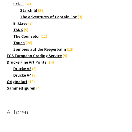
61
Produkte
Sci-Fi
61
Produkte
29
Starchild
29
Produkte
3
The Adventures of Captain Fox
3
7
Produkte
Enklave
7
5
Produkte
TANK
5
Produkte
11
The Counselor
11
26
Produkte
Touch
26
Produkte
12
Zombies auf der Reeperbahn
12
9
Produkte
EGS European Grading Service
9
14
Produkte
Drucke Fine Art Prints
14
3
Produkte
Drucke A3
3
Produkte
7
Drucke A4
7
13
Produkte
Originalart
13
Produkte
4
Sammelfiguren
4
Produkte
Autoren