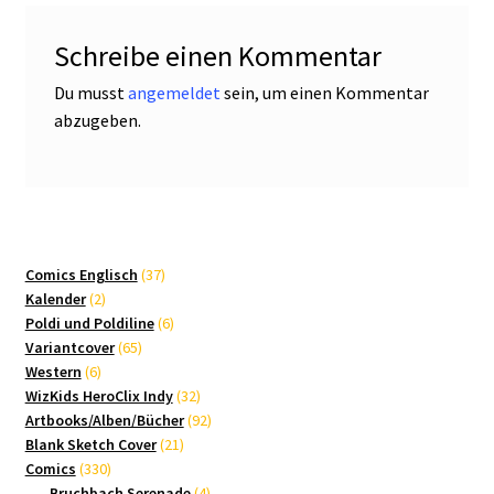
Schreibe einen Kommentar
Du musst
angemeldet
sein, um einen Kommentar
abzugeben.
37
Comics Englisch
37
2
Produkte
Kalender
2
Produkte
6
Poldi und Poldiline
6
65
Produkte
Variantcover
65
6
Produkte
Western
6
Produkte
32
WizKids HeroClix Indy
32
Produkte
92
Artbooks/Alben/Bücher
92
21
Produkte
Blank Sketch Cover
21
330
Produkte
Comics
330
Produkte
4
Bruchbach Serenade
4