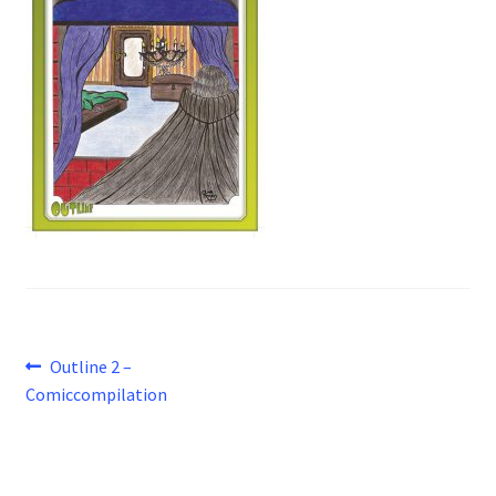
Beitragsnavigation
Vorheriger
Outline 2 –
Beitrag:
Comiccompilation