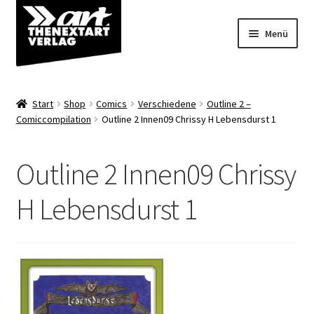
Zur
Zum
Menü
Navigation
Inhalt
springen
springen
Angebote
Start
Shop
Comics
Verschiedene
Outline 2 –
Unterm
Comiccompilation
Outline 2 Innen09 Chrissy H Lebensdurst 1
Shop
öffnen
Über uns
Outline 2 Innen09 Chrissy
H Lebensdurst 1