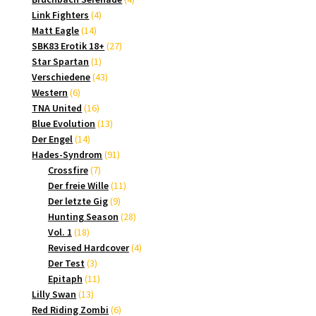
4
Produkte
Link Fighters
4
14
Produkte
Matt Eagle
14
Produkte
27
SBK83 Erotik 18+
27
1
Produkte
Star Spartan
1
Produkt
43
Verschiedene
43
6
Produkte
Western
6
Produkte
16
TNA United
16
Produkte
13
Blue Evolution
13
14
Produkte
Der Engel
14
Produkte
91
Hades-Syndrom
91
7
Produkte
Crossfire
7
Produkte
11
Der freie Wille
11
9
Produkte
Der letzte Gig
9
Produkte
28
Hunting Season
28
18
Produkte
Vol. 1
18
Produkte
4
Revised Hardcover
4
3
Produkte
Der Test
3
Produkte
11
Epitaph
11
13
Produkte
Lilly Swan
13
Produkte
6
Red Riding Zombi
6