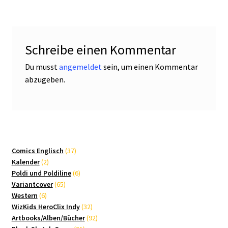
Schreibe einen Kommentar
Du musst
angemeldet
sein, um einen Kommentar
abzugeben.
37
Comics Englisch
37
2
Produkte
Kalender
2
Produkte
6
Poldi und Poldiline
6
65
Produkte
Variantcover
65
6
Produkte
Western
6
Produkte
32
WizKids HeroClix Indy
32
Produkte
92
Artbooks/Alben/Bücher
92