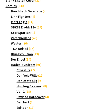
21
Produkte
Blank Sketch Cover
21
330
Produkte
Comics
330
Produkte
4
Bruchbach Serenade
4
4
Produkte
Link Fighters
4
14
Produkte
Matt Eagle
14
Produkte
27
SBK83 Erotik 18+
27
1
Produkte
Star Spartan
1
Produkt
43
Verschiedene
43
6
Produkte
Western
6
Produkte
16
TNA United
16
Produkte
13
Blue Evolution
13
14
Produkte
Der Engel
14
Produkte
91
Hades-Syndrom
91
7
Produkte
Crossfire
7
Produkte
11
Der freie Wille
11
9
Produkte
Der letzte Gig
9
Produkte
28
Hunting Season
28
18
Produkte
Vol. 1
18
Produkte
4
Revised Hardcover
4
3
Produkte
Der Test
3
Produkte
11
Epitaph
11