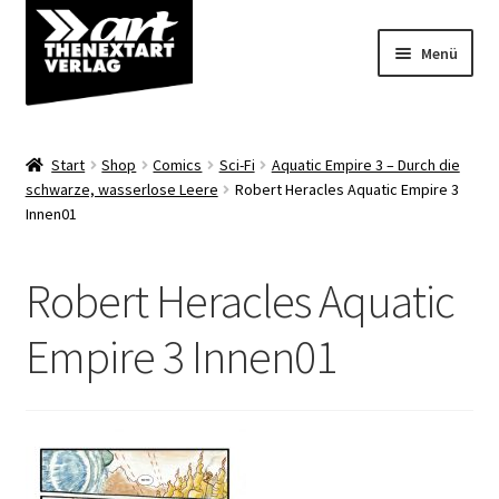
Zur
Zum
Menü
Navigation
Inhalt
springen
springen
Angebote
Start
Shop
Comics
Sci-Fi
Aquatic Empire 3 – Durch die
Unterm
schwarze, wasserlose Leere
Robert Heracles Aquatic Empire 3
Shop
Innen01
öffnen
Über uns
Robert Heracles Aquatic
Empire 3 Innen01