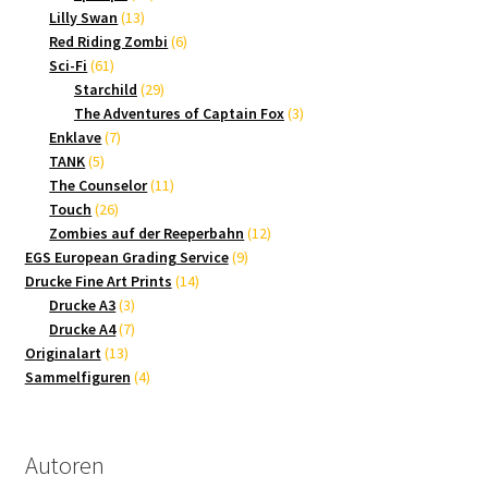
13
Produkte
Lilly Swan
13
Produkte
6
Red Riding Zombi
6
61
Produkte
Sci-Fi
61
Produkte
29
Starchild
29
Produkte
3
The Adventures of Captain Fox
3
7
Produkte
Enklave
7
5
Produkte
TANK
5
Produkte
11
The Counselor
11
26
Produkte
Touch
26
Produkte
12
Zombies auf der Reeperbahn
12
9
Produkte
EGS European Grading Service
9
14
Produkte
Drucke Fine Art Prints
14
3
Produkte
Drucke A3
3
Produkte
7
Drucke A4
7
13
Produkte
Originalart
13
Produkte
4
Sammelfiguren
4
Produkte
Autoren