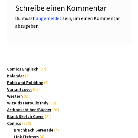
Schreibe einen Kommentar
Du musst
angemeldet
sein, um einen Kommentar
abzugeben.
37
Comics Englisch
37
2
Produkte
Kalender
2
Produkte
6
Poldi und Poldiline
6
65
Produkte
Variantcover
65
6
Produkte
Western
6
Produkte
32
WizKids HeroClix Indy
32
Produkte
92
Artbooks/Alben/Bücher
92
21
Produkte
Blank Sketch Cover
21
330
Produkte
Comics
330
Produkte
4
Bruchbach Serenade
4
4
Produkte
Link Fighters
4