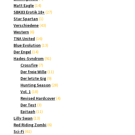
14
Produkte
Matt Eagle
14
Produkte
27
SBK83 Erotik 18+
27
1
Produkte
Star Spartan
1
Produkt
43
Verschiedene
43
6
Produkte
Western
6
Produkte
16
TNA United
16
Produkte
13
Blue Evolution
13
14
Produkte
Der Engel
14
Produkte
91
Hades-Syndrom
91
7
Produkte
Crossfire
7
Produkte
11
Der freie Wille
11
9
Produkte
Der letzte Gig
9
Produkte
28
Hunting Season
28
18
Produkte
Vol. 1
18
Produkte
4
Revised Hardcover
4
3
Produkte
Der Test
3
Produkte
11
Epitaph
11
13
Produkte
Lilly Swan
13
Produkte
6
Red Riding Zombi
6
61
Produkte
Sci-Fi
61