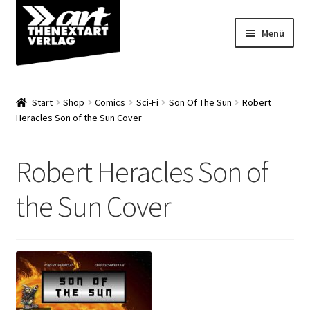
Zur
Zum
Menü
Navigation
Inhalt
springen
springen
Angebote
Start
Shop
Comics
Sci-Fi
Son Of The Sun
Robert
Unterm
Heracles Son of the Sun Cover
Shop
öffnen
Über uns
Robert Heracles Son of
the Sun Cover