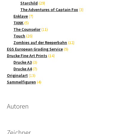
Produkte
29
Starchild
29
Produkte
3
The Adventures of Captain Fox
3
7
Produkte
Enklave
7
5
Produkte
TANK
5
Produkte
11
The Counselor
11
26
Produkte
Touch
26
Produkte
12
Zombies auf der Reeperbahn
12
9
Produkte
EGS European Grading Service
9
14
Produkte
Drucke Fine Art Prints
14
3
Produkte
Drucke A3
3
Produkte
7
Drucke A4
7
13
Produkte
Originalart
13
Produkte
4
Sammelfiguren
4
Produkte
Autoren
Zeichner