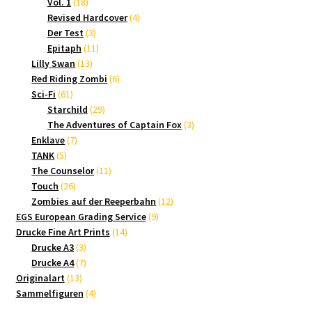
18
Produkte
Vol. 1
18
Produkte
4
Revised Hardcover
4
3
Produkte
Der Test
3
Produkte
11
Epitaph
11
13
Produkte
Lilly Swan
13
Produkte
6
Red Riding Zombi
6
61
Produkte
Sci-Fi
61
Produkte
29
Starchild
29
Produkte
3
The Adventures of Captain Fox
3
7
Produkte
Enklave
7
5
Produkte
TANK
5
Produkte
11
The Counselor
11
26
Produkte
Touch
26
Produkte
12
Zombies auf der Reeperbahn
12
9
Produkte
EGS European Grading Service
9
14
Produkte
Drucke Fine Art Prints
14
3
Produkte
Drucke A3
3
Produkte
7
Drucke A4
7
13
Produkte
Originalart
13
Produkte
4
Sammelfiguren
4
Produkte