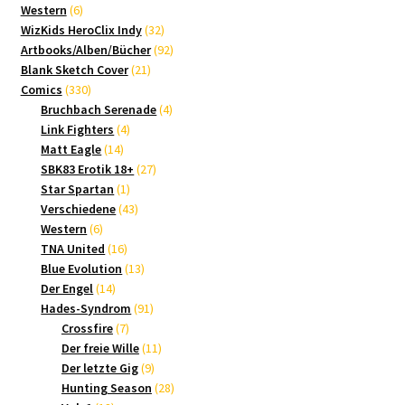
6
Produkte
Western
6
Produkte
32
WizKids HeroClix Indy
32
Produkte
92
Artbooks/Alben/Bücher
92
21
Produkte
Blank Sketch Cover
21
330
Produkte
Comics
330
Produkte
4
Bruchbach Serenade
4
4
Produkte
Link Fighters
4
14
Produkte
Matt Eagle
14
Produkte
27
SBK83 Erotik 18+
27
1
Produkte
Star Spartan
1
Produkt
43
Verschiedene
43
6
Produkte
Western
6
Produkte
16
TNA United
16
Produkte
13
Blue Evolution
13
14
Produkte
Der Engel
14
Produkte
91
Hades-Syndrom
91
7
Produkte
Crossfire
7
Produkte
11
Der freie Wille
11
9
Produkte
Der letzte Gig
9
Produkte
28
Hunting Season
28