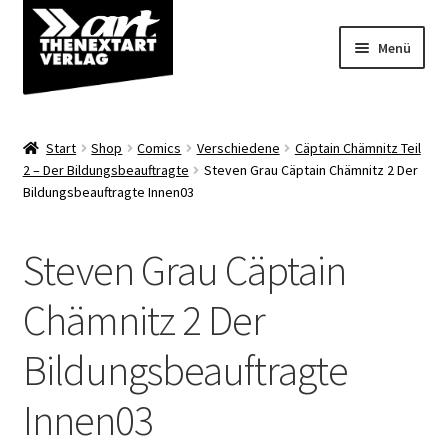
Zur
Zum
Menü
Navigation
Inhalt
springen
springen
Angebote
Start
Shop
Comics
Verschiedene
Cäptain Chämnitz Teil
Unterm
2 – Der Bildungsbeauftragte
Steven Grau Cäptain Chämnitz 2 Der
Shop
Bildungsbeauftragte Innen03
öffnen
Über uns
Steven Grau Cäptain
Chämnitz 2 Der
Bildungsbeauftragte
Innen03