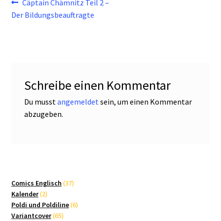
Beitragsnavigation
Vorheriger
Cäptain Chämnitz Teil 2 –
Beitrag:
Der Bildungsbeauftragte
Schreibe einen Kommentar
Du musst
angemeldet
sein, um einen Kommentar
abzugeben.
37
Comics Englisch
37
2
Produkte
Kalender
2
Produkte
6
Poldi und Poldiline
6
65
Produkte
Variantcover
65