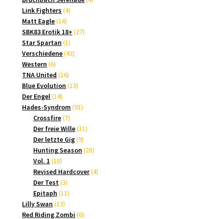
4
Produkte
Link Fighters
4
14
Produkte
Matt Eagle
14
Produkte
27
SBK83 Erotik 18+
27
1
Produkte
Star Spartan
1
Produkt
43
Verschiedene
43
6
Produkte
Western
6
Produkte
16
TNA United
16
Produkte
13
Blue Evolution
13
14
Produkte
Der Engel
14
Produkte
91
Hades-Syndrom
91
7
Produkte
Crossfire
7
Produkte
11
Der freie Wille
11
9
Produkte
Der letzte Gig
9
Produkte
28
Hunting Season
28
18
Produkte
Vol. 1
18
Produkte
4
Revised Hardcover
4
3
Produkte
Der Test
3
Produkte
11
Epitaph
11
13
Produkte
Lilly Swan
13
Produkte
6
Red Riding Zombi
6