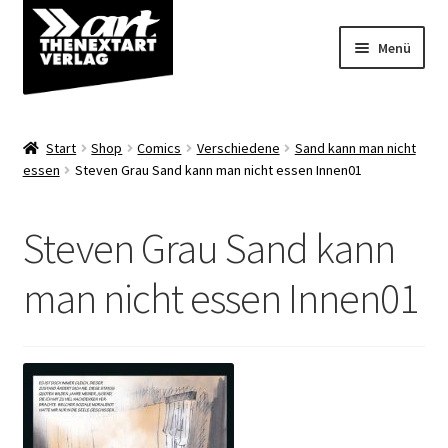
Zur
Zum
Menü
Navigation
Inhalt
springen
springen
Angebote
Start
Shop
Comics
Verschiedene
Sand kann man nicht
Unterm
essen
Steven Grau Sand kann man nicht essen Innen01
Shop
öffnen
Über uns
Steven Grau Sand kann
man nicht essen Innen01