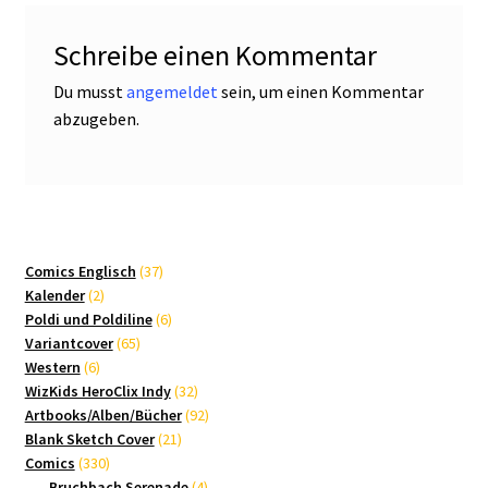
Schreibe einen Kommentar
Du musst
angemeldet
sein, um einen Kommentar
abzugeben.
37
Comics Englisch
37
2
Produkte
Kalender
2
Produkte
6
Poldi und Poldiline
6
65
Produkte
Variantcover
65
6
Produkte
Western
6
Produkte
32
WizKids HeroClix Indy
32
Produkte
92
Artbooks/Alben/Bücher
92
21
Produkte
Blank Sketch Cover
21
330
Produkte
Comics
330
Produkte
4
Bruchbach Serenade
4