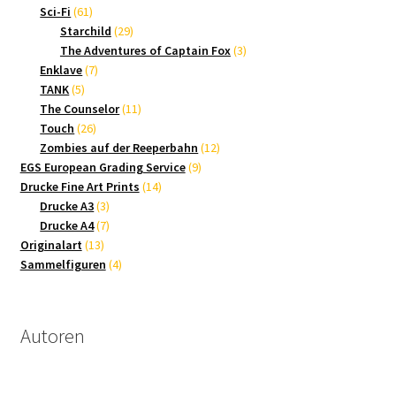
61
Produkte
Sci-Fi
61
Produkte
29
Starchild
29
Produkte
3
The Adventures of Captain Fox
3
7
Produkte
Enklave
7
5
Produkte
TANK
5
Produkte
11
The Counselor
11
26
Produkte
Touch
26
Produkte
12
Zombies auf der Reeperbahn
12
9
Produkte
EGS European Grading Service
9
14
Produkte
Drucke Fine Art Prints
14
3
Produkte
Drucke A3
3
Produkte
7
Drucke A4
7
13
Produkte
Originalart
13
Produkte
4
Sammelfiguren
4
Produkte
Autoren