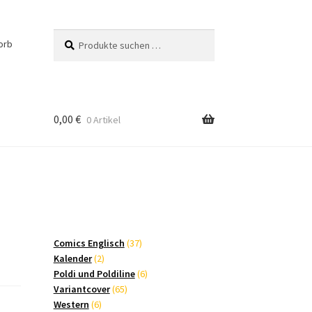
Suchen
Suchen
orb
nach:
0,00
€
0 Artikel
37
Comics Englisch
37
2
Produkte
Kalender
2
Produkte
6
Poldi und Poldiline
6
65
Produkte
Variantcover
65
6
Produkte
Western
6