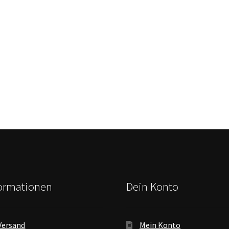
formationen
Dein Konto
Versand
Mein Konto