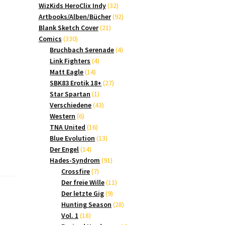
Produkte
32
WizKids HeroClix Indy
32
Produkte
92
Artbooks/Alben/Bücher
92
21
Produkte
Blank Sketch Cover
21
330
Produkte
Comics
330
Produkte
4
Bruchbach Serenade
4
4
Produkte
Link Fighters
4
14
Produkte
Matt Eagle
14
Produkte
27
SBK83 Erotik 18+
27
1
Produkte
Star Spartan
1
Produkt
43
Verschiedene
43
6
Produkte
Western
6
Produkte
16
TNA United
16
Produkte
13
Blue Evolution
13
14
Produkte
Der Engel
14
Produkte
91
Hades-Syndrom
91
7
Produkte
Crossfire
7
Produkte
11
Der freie Wille
11
9
Produkte
Der letzte Gig
9
Produkte
28
Hunting Season
28
18
Produkte
Vol. 1
18