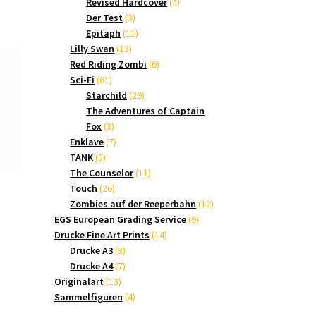
Produkte
4
Revised Hardcover
4
3
Produkte
Der Test
3
Produkte
11
Epitaph
11
13
Produkte
Lilly Swan
13
Produkte
6
Red Riding Zombi
6
61
Produkte
Sci-Fi
61
Produkte
29
Starchild
29
Produkte
The Adventures of Captain
3
Fox
3
Produkte
7
Enklave
7
5
Produkte
TANK
5
Produkte
11
The Counselor
11
26
Produkte
Touch
26
Produkte
12
Zombies auf der Reeperbahn
12
9
Produkte
EGS European Grading Service
9
14
Produkte
Drucke Fine Art Prints
14
3
Produkte
Drucke A3
3
Produkte
7
Drucke A4
7
13
Produkte
Originalart
13
Produkte
4
Sammelfiguren
4
Produkte