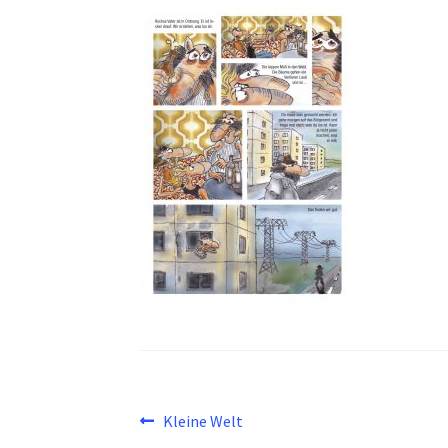
Beitragsnavigation
Vorheriger
Kleine Welt
Beitrag: