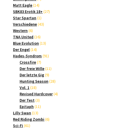
14
Produkte
Matt Eagle
14
Produkte
27
SBK83 Erotik 18+
27
1
Produkte
Star Spartan
1
Produkt
43
Verschiedene
43
6
Produkte
Western
6
Produkte
16
TNA United
16
Produkte
13
Blue Evolution
13
14
Produkte
Der Engel
14
Produkte
91
Hades-Syndrom
91
7
Produkte
Crossfire
7
Produkte
11
Der freie Wille
11
9
Produkte
Der letzte Gig
9
Produkte
28
Hunting Season
28
18
Produkte
Vol. 1
18
Produkte
4
Revised Hardcover
4
3
Produkte
Der Test
3
Produkte
11
Epitaph
11
13
Produkte
Lilly Swan
13
Produkte
6
Red Riding Zombi
6
61
Produkte
Sci-Fi
61