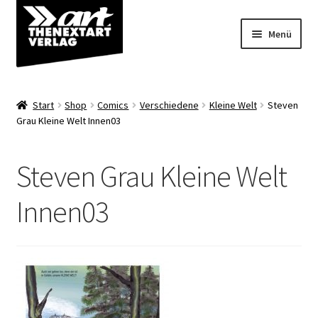
Zur
Zum
Menü
Navigation
Inhalt
springen
springen
Angebote
Start
Shop
Comics
Verschiedene
Kleine Welt
Steven
Unterm
Grau Kleine Welt Innen03
Shop
öffnen
Über uns
Steven Grau Kleine Welt
Innen03