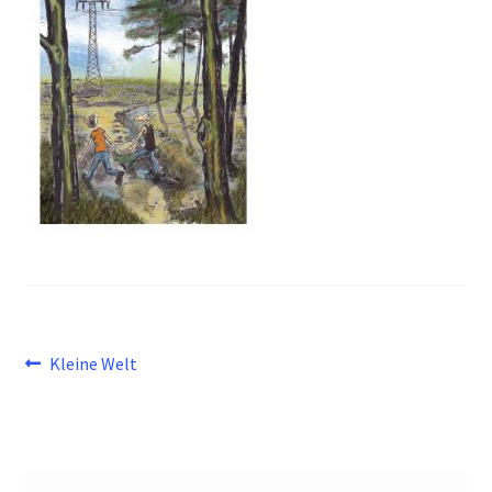
Beitragsnavigation
Vorheriger
Kleine Welt
Beitrag: