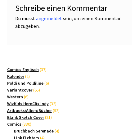
Schreibe einen Kommentar
Du musst
angemeldet
sein, um einen Kommentar
abzugeben.
37
Comics Englisch
37
2
Produkte
Kalender
2
Produkte
6
Poldi und Poldiline
6
65
Produkte
Variantcover
65
6
Produkte
Western
6
Produkte
32
WizKids HeroClix Indy
32
Produkte
92
Artbooks/Alben/Bücher
92
21
Produkte
Blank Sketch Cover
21
330
Produkte
Comics
330
Produkte
4
Bruchbach Serenade
4
4
Produkte
Link Fighters
4