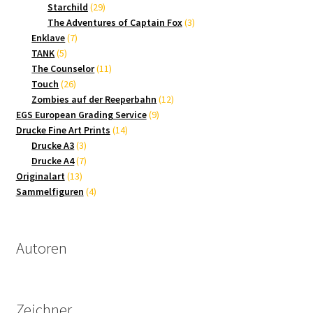
Produkte
29
Starchild
29
Produkte
3
The Adventures of Captain Fox
3
7
Produkte
Enklave
7
5
Produkte
TANK
5
Produkte
11
The Counselor
11
26
Produkte
Touch
26
Produkte
12
Zombies auf der Reeperbahn
12
9
Produkte
EGS European Grading Service
9
14
Produkte
Drucke Fine Art Prints
14
3
Produkte
Drucke A3
3
Produkte
7
Drucke A4
7
13
Produkte
Originalart
13
Produkte
4
Sammelfiguren
4
Produkte
Autoren
Zeichner