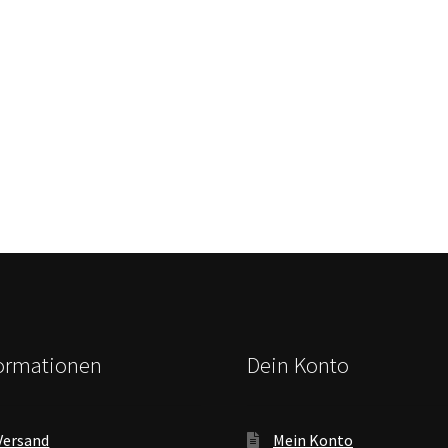
formationen
Dein Konto
Versand
Mein Konto