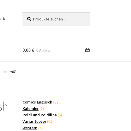
Suchen
Suchen
orb
nach:
0,00
€
0 Artikel
ys Innen01
sh
37
Comics Englisch
37
2
Produkte
Kalender
2
Produkte
6
Poldi und Poldiline
6
65
Produkte
Variantcover
65
6
Produkte
Western
6