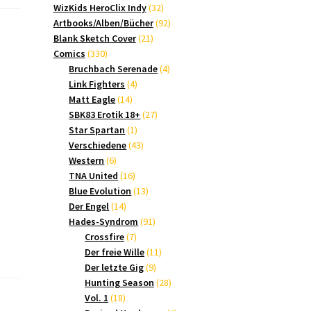
Produkte
32
WizKids HeroClix Indy
32
Produkte
92
Artbooks/Alben/Bücher
92
21
Produkte
Blank Sketch Cover
21
330
Produkte
Comics
330
Produkte
4
Bruchbach Serenade
4
4
Produkte
Link Fighters
4
14
Produkte
Matt Eagle
14
Produkte
27
SBK83 Erotik 18+
27
1
Produkte
Star Spartan
1
Produkt
43
Verschiedene
43
6
Produkte
Western
6
Produkte
16
TNA United
16
Produkte
13
Blue Evolution
13
14
Produkte
Der Engel
14
Produkte
91
Hades-Syndrom
91
7
Produkte
Crossfire
7
Produkte
11
Der freie Wille
11
9
Produkte
Der letzte Gig
9
Produkte
28
Hunting Season
28
18
Produkte
Vol. 1
18