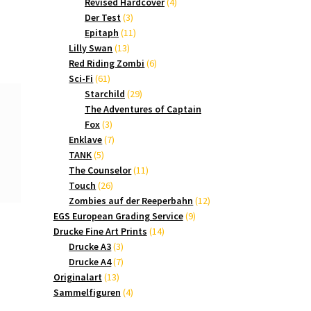
Produkte
4
Revised Hardcover
4
3
Produkte
Der Test
3
Produkte
11
Epitaph
11
13
Produkte
Lilly Swan
13
Produkte
6
Red Riding Zombi
6
61
Produkte
Sci-Fi
61
Produkte
29
Starchild
29
Produkte
The Adventures of Captain
3
Fox
3
Produkte
7
Enklave
7
5
Produkte
TANK
5
Produkte
11
The Counselor
11
26
Produkte
Touch
26
Produkte
12
Zombies auf der Reeperbahn
12
9
Produkte
EGS European Grading Service
9
14
Produkte
Drucke Fine Art Prints
14
3
Produkte
Drucke A3
3
Produkte
7
Drucke A4
7
13
Produkte
Originalart
13
Produkte
4
Sammelfiguren
4
Produkte