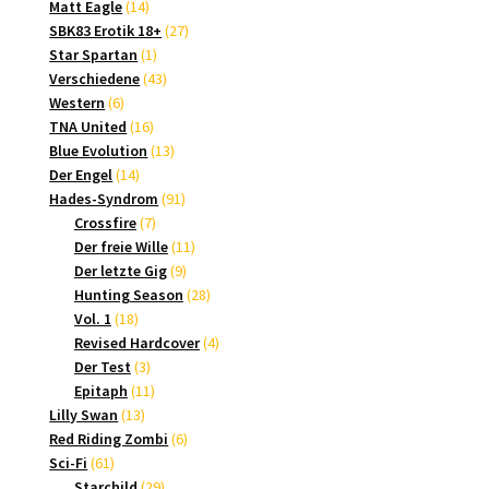
14
Produkte
Matt Eagle
14
Produkte
27
SBK83 Erotik 18+
27
1
Produkte
Star Spartan
1
Produkt
43
Verschiedene
43
6
Produkte
Western
6
Produkte
16
TNA United
16
Produkte
13
Blue Evolution
13
14
Produkte
Der Engel
14
Produkte
91
Hades-Syndrom
91
7
Produkte
Crossfire
7
Produkte
11
Der freie Wille
11
9
Produkte
Der letzte Gig
9
Produkte
28
Hunting Season
28
18
Produkte
Vol. 1
18
Produkte
4
Revised Hardcover
4
3
Produkte
Der Test
3
Produkte
11
Epitaph
11
13
Produkte
Lilly Swan
13
Produkte
6
Red Riding Zombi
6
61
Produkte
Sci-Fi
61
Produkte
29
Starchild
29