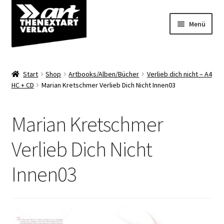
Zur
Zum
Menü
Navigation
Inhalt
springen
springen
Angebote
Start
Shop
Artbooks/Alben/Bücher
Verlieb dich nicht – A4
Unterm
HC + CD
Marian Kretschmer Verlieb Dich Nicht Innen03
Shop
öffnen
Über uns
Marian Kretschmer
Verlieb Dich Nicht
Innen03