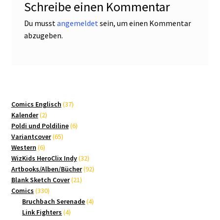
Schreibe einen Kommentar
Du musst
angemeldet
sein, um einen Kommentar
abzugeben.
37
Comics Englisch
37
2
Produkte
Kalender
2
Produkte
6
Poldi und Poldiline
6
65
Produkte
Variantcover
65
6
Produkte
Western
6
Produkte
32
WizKids HeroClix Indy
32
Produkte
92
Artbooks/Alben/Bücher
92
21
Produkte
Blank Sketch Cover
21
330
Produkte
Comics
330
Produkte
4
Bruchbach Serenade
4
4
Produkte
Link Fighters
4