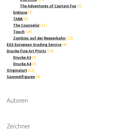
Produkte
3
The Adventures of Captain Fox
3
7
Produkte
Enklave
7
5
Produkte
TANK
5
Produkte
11
The Counselor
11
26
Produkte
Touch
26
Produkte
12
Zombies auf der Reeperbahn
12
9
Produkte
EGS European Grading Service
9
14
Produkte
Drucke Fine Art Prints
14
3
Produkte
Drucke A3
3
Produkte
7
Drucke A4
7
13
Produkte
Originalart
13
Produkte
4
Sammelfiguren
4
Produkte
Autoren
Zeichner