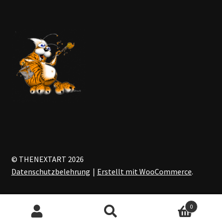
© THENEXTART 2026
Datenschutzbelehrung
Erstellt mit WooCommerce
.
0
Suchen
Suchen