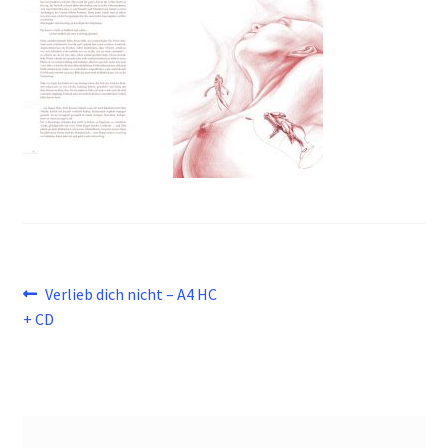
Beitragsnavigation
Vorheriger
Verlieb dich nicht – A4 HC
Beitrag:
+ CD