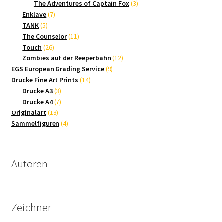
Produkte
3
The Adventures of Captain Fox
3
7
Produkte
Enklave
7
5
Produkte
TANK
5
Produkte
11
The Counselor
11
26
Produkte
Touch
26
Produkte
12
Zombies auf der Reeperbahn
12
9
Produkte
EGS European Grading Service
9
14
Produkte
Drucke Fine Art Prints
14
3
Produkte
Drucke A3
3
Produkte
7
Drucke A4
7
13
Produkte
Originalart
13
Produkte
4
Sammelfiguren
4
Produkte
Autoren
Zeichner