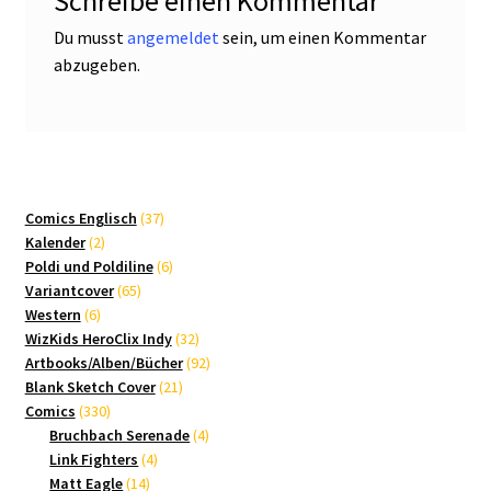
Schreibe einen Kommentar
Du musst
angemeldet
sein, um einen Kommentar
abzugeben.
37
Comics Englisch
37
2
Produkte
Kalender
2
Produkte
6
Poldi und Poldiline
6
65
Produkte
Variantcover
65
6
Produkte
Western
6
Produkte
32
WizKids HeroClix Indy
32
Produkte
92
Artbooks/Alben/Bücher
92
21
Produkte
Blank Sketch Cover
21
330
Produkte
Comics
330
Produkte
4
Bruchbach Serenade
4
4
Produkte
Link Fighters
4
14
Produkte
Matt Eagle
14