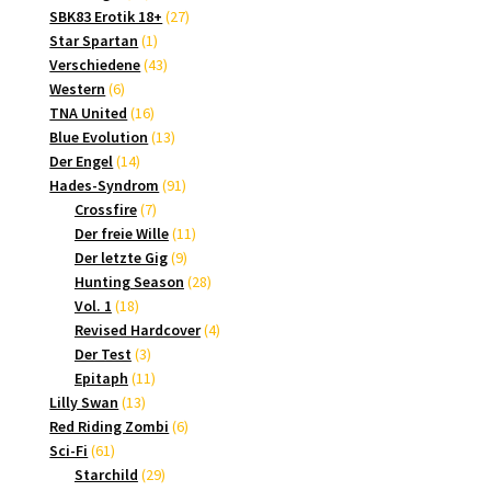
Produkte
27
SBK83 Erotik 18+
27
1
Produkte
Star Spartan
1
Produkt
43
Verschiedene
43
6
Produkte
Western
6
Produkte
16
TNA United
16
Produkte
13
Blue Evolution
13
14
Produkte
Der Engel
14
Produkte
91
Hades-Syndrom
91
7
Produkte
Crossfire
7
Produkte
11
Der freie Wille
11
9
Produkte
Der letzte Gig
9
Produkte
28
Hunting Season
28
18
Produkte
Vol. 1
18
Produkte
4
Revised Hardcover
4
3
Produkte
Der Test
3
Produkte
11
Epitaph
11
13
Produkte
Lilly Swan
13
Produkte
6
Red Riding Zombi
6
61
Produkte
Sci-Fi
61
Produkte
29
Starchild
29