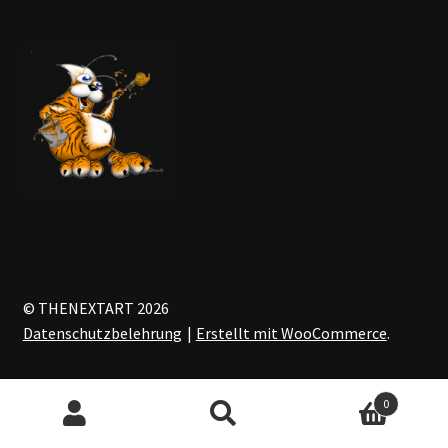
© THENEXTART 2026
Datenschutzbelehrung
Erstellt mit WooCommerce
.
0
Suchen
Suchen