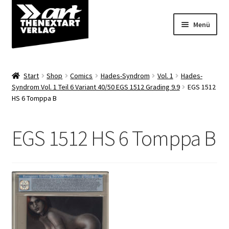
Zur
Zum
Menü
Navigation
Inhalt
springen
springen
Angebote
Start
Shop
Comics
Hades-Syndrom
Vol. 1
Hades-
Unterm
Syndrom Vol. 1 Teil 6 Variant 40/50 EGS 1512 Grading 9.9
EGS 1512
Shop
HS 6 Tomppa B
öffnen
Über uns
EGS 1512 HS 6 Tomppa B