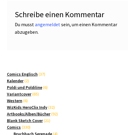
Schreibe einen Kommentar
Du musst
angemeldet
sein, um einen Kommentar
abzugeben.
37
Comics Englisch
37
2
Produkte
Kalender
2
Produkte
6
Poldi und Poldiline
6
65
Produkte
Variantcover
65
6
Produkte
Western
6
Produkte
32
WizKids HeroClix Indy
32
Produkte
92
Artbooks/Alben/Bücher
92
21
Produkte
Blank Sketch Cover
21
330
Produkte
Comics
330
Produkte
4
Bruchbach Serenade
4