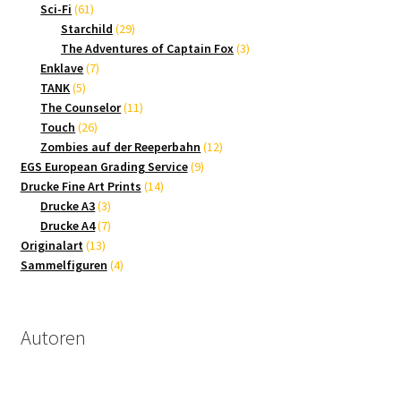
61
Produkte
Sci-Fi
61
Produkte
29
Starchild
29
Produkte
3
The Adventures of Captain Fox
3
7
Produkte
Enklave
7
5
Produkte
TANK
5
Produkte
11
The Counselor
11
26
Produkte
Touch
26
Produkte
12
Zombies auf der Reeperbahn
12
9
Produkte
EGS European Grading Service
9
14
Produkte
Drucke Fine Art Prints
14
3
Produkte
Drucke A3
3
Produkte
7
Drucke A4
7
13
Produkte
Originalart
13
Produkte
4
Sammelfiguren
4
Produkte
Autoren