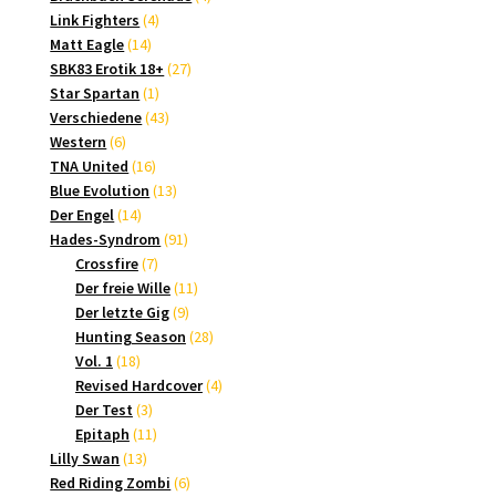
4
Produkte
Link Fighters
4
14
Produkte
Matt Eagle
14
Produkte
27
SBK83 Erotik 18+
27
1
Produkte
Star Spartan
1
Produkt
43
Verschiedene
43
6
Produkte
Western
6
Produkte
16
TNA United
16
Produkte
13
Blue Evolution
13
14
Produkte
Der Engel
14
Produkte
91
Hades-Syndrom
91
7
Produkte
Crossfire
7
Produkte
11
Der freie Wille
11
9
Produkte
Der letzte Gig
9
Produkte
28
Hunting Season
28
18
Produkte
Vol. 1
18
Produkte
4
Revised Hardcover
4
3
Produkte
Der Test
3
Produkte
11
Epitaph
11
13
Produkte
Lilly Swan
13
Produkte
6
Red Riding Zombi
6