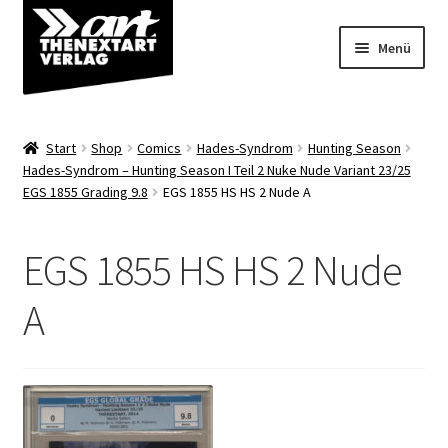
Zur
Zum
Menü
Navigation
Inhalt
springen
springen
Angebote
Start
Shop
Comics
Hades-Syndrom
Hunting Season
Unterm
Hades-Syndrom – Hunting Season I Teil 2 Nuke Nude Variant 23/25
Shop
EGS 1855 Grading 9.8
EGS 1855 HS HS 2 Nude A
öffnen
Über uns
EGS 1855 HS HS 2 Nude
A