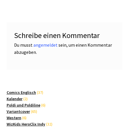
Schreibe einen Kommentar
Du musst
angemeldet
sein, um einen Kommentar
abzugeben.
37
Comics Englisch
37
2
Produkte
Kalender
2
Produkte
6
Poldi und Poldiline
6
65
Produkte
Variantcover
65
6
Produkte
Western
6
Produkte
32
WizKids HeroClix Indy
32