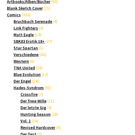
Produkte
92
Artbooks/Alben/Bücher
92
21
Produkte
Blank Sketch Cover
21
330
Produkte
Comics
330
Produkte
4
Bruchbach Serenade
4
4
Produkte
Link Fighters
4
14
Produkte
Matt Eagle
14
Produkte
27
SBK83 Erotik 18+
27
1
Produkte
Star Spartan
1
Produkt
43
Verschiedene
43
6
Produkte
Western
6
Produkte
16
TNA United
16
Produkte
13
Blue Evolution
13
14
Produkte
Der Engel
14
Produkte
91
Hades-Syndrom
91
7
Produkte
Crossfire
7
Produkte
11
Der freie Wille
11
9
Produkte
Der letzte Gig
9
Produkte
28
Hunting Season
28
18
Produkte
Vol. 1
18
Produkte
4
Revised Hardcover
4
3
Produkte
Der Test
3