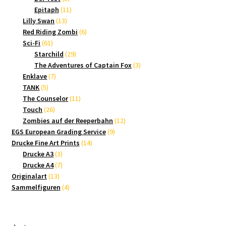
Produkte
11
Epitaph
11
13
Produkte
Lilly Swan
13
Produkte
6
Red Riding Zombi
6
61
Produkte
Sci-Fi
61
Produkte
29
Starchild
29
Produkte
3
The Adventures of Captain Fox
3
7
Produkte
Enklave
7
5
Produkte
TANK
5
Produkte
11
The Counselor
11
26
Produkte
Touch
26
Produkte
12
Zombies auf der Reeperbahn
12
9
Produkte
EGS European Grading Service
9
14
Produkte
Drucke Fine Art Prints
14
3
Produkte
Drucke A3
3
Produkte
7
Drucke A4
7
13
Produkte
Originalart
13
Produkte
4
Sammelfiguren
4
Produkte