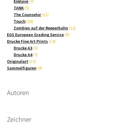
7
Produkte
Enklave
7
5
Produkte
TANK
5
Produkte
11
The Counselor
11
26
Produkte
Touch
26
Produkte
12
Zombies auf der Reeperbahn
12
9
Produkte
EGS European Grading Service
9
14
Produkte
Drucke Fine Art Prints
14
3
Produkte
Drucke A3
3
Produkte
7
Drucke A4
7
13
Produkte
Originalart
13
Produkte
4
Sammelfiguren
4
Produkte
Autoren
Zeichner