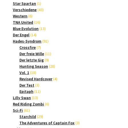
1
Produkte
Star Spartan
1
Produkt
43
Verschiedene
43
6
Produkte
Western
6
Produkte
16
TNA United
16
Produkte
13
Blue Evolution
13
14
Produkte
Der Engel
14
Produkte
91
Hades-Syndrom
91
7
Produkte
Crossfire
7
Produkte
11
Der freie Wille
11
9
Produkte
Der letzte Gig
9
Produkte
28
Hunting Season
28
18
Produkte
Vol. 1
18
Produkte
4
Revised Hardcover
4
3
Produkte
Der Test
3
Produkte
11
Epitaph
11
13
Produkte
Lilly Swan
13
Produkte
6
Red Riding Zombi
6
61
Produkte
Sci-Fi
61
Produkte
29
Starchild
29
Produkte
3
The Adventures of Captain Fox
3