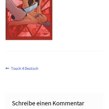
Beitragsnavigation
Vorheriger
Touch 4 Deutsch
Beitrag:
Schreibe einen Kommentar