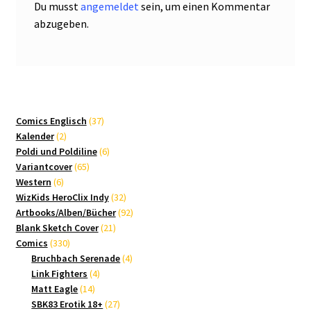
Du musst
angemeldet
sein, um einen Kommentar
abzugeben.
37
Comics Englisch
37
2
Produkte
Kalender
2
Produkte
6
Poldi und Poldiline
6
65
Produkte
Variantcover
65
6
Produkte
Western
6
Produkte
32
WizKids HeroClix Indy
32
Produkte
92
Artbooks/Alben/Bücher
92
21
Produkte
Blank Sketch Cover
21
330
Produkte
Comics
330
Produkte
4
Bruchbach Serenade
4
4
Produkte
Link Fighters
4
14
Produkte
Matt Eagle
14
Produkte
27
SBK83 Erotik 18+
27