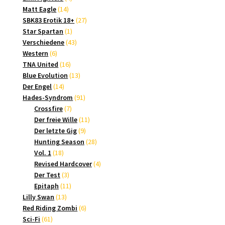
14
Produkte
Matt Eagle
14
Produkte
27
SBK83 Erotik 18+
27
1
Produkte
Star Spartan
1
Produkt
43
Verschiedene
43
6
Produkte
Western
6
Produkte
16
TNA United
16
Produkte
13
Blue Evolution
13
14
Produkte
Der Engel
14
Produkte
91
Hades-Syndrom
91
7
Produkte
Crossfire
7
Produkte
11
Der freie Wille
11
9
Produkte
Der letzte Gig
9
Produkte
28
Hunting Season
28
18
Produkte
Vol. 1
18
Produkte
4
Revised Hardcover
4
3
Produkte
Der Test
3
Produkte
11
Epitaph
11
13
Produkte
Lilly Swan
13
Produkte
6
Red Riding Zombi
6
61
Produkte
Sci-Fi
61