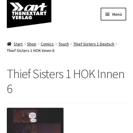
Zur
Zum
Menü
Navigation
Inhalt
springen
springen
Angebote
Start
Shop
Comics
Touch
Thief Sisters 1 Deutsch
Unterm
Thief Sisters 1 HOK Innen 6
Shop
öffnen
Über uns
Thief Sisters 1 HOK Innen
6