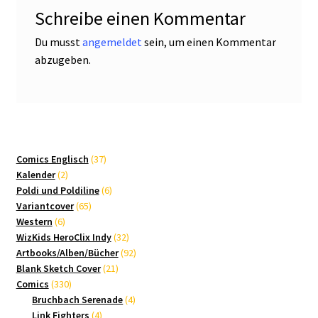
Schreibe einen Kommentar
Du musst
angemeldet
sein, um einen Kommentar
abzugeben.
37
Comics Englisch
37
2
Produkte
Kalender
2
Produkte
6
Poldi und Poldiline
6
65
Produkte
Variantcover
65
6
Produkte
Western
6
Produkte
32
WizKids HeroClix Indy
32
Produkte
92
Artbooks/Alben/Bücher
92
21
Produkte
Blank Sketch Cover
21
330
Produkte
Comics
330
Produkte
4
Bruchbach Serenade
4
4
Produkte
Link Fighters
4