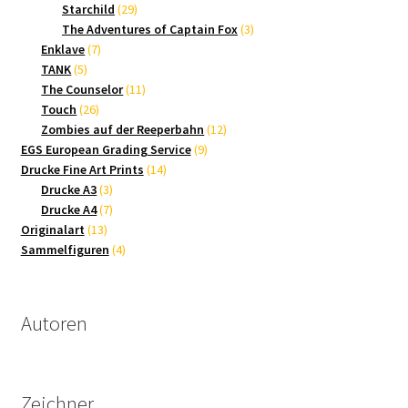
Produkte
29
Starchild
29
Produkte
3
The Adventures of Captain Fox
3
7
Produkte
Enklave
7
5
Produkte
TANK
5
Produkte
11
The Counselor
11
26
Produkte
Touch
26
Produkte
12
Zombies auf der Reeperbahn
12
9
Produkte
EGS European Grading Service
9
14
Produkte
Drucke Fine Art Prints
14
3
Produkte
Drucke A3
3
Produkte
7
Drucke A4
7
13
Produkte
Originalart
13
Produkte
4
Sammelfiguren
4
Produkte
Autoren
Zeichner