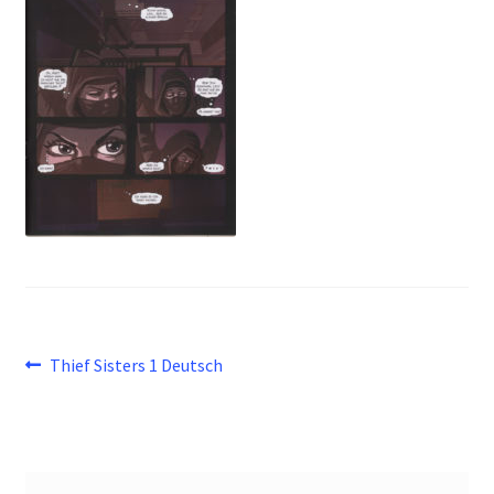
Beitragsnavigation
Vorheriger
Thief Sisters 1 Deutsch
Beitrag: