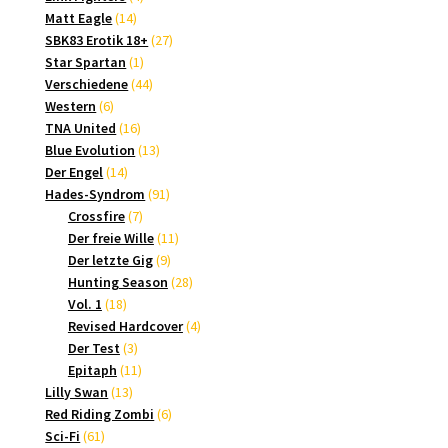
14
Produkte
Matt Eagle
14
Produkte
27
SBK83 Erotik 18+
27
1
Produkte
Star Spartan
1
Produkt
44
Verschiedene
44
6
Produkte
Western
6
Produkte
16
TNA United
16
Produkte
13
Blue Evolution
13
14
Produkte
Der Engel
14
Produkte
91
Hades-Syndrom
91
7
Produkte
Crossfire
7
Produkte
11
Der freie Wille
11
9
Produkte
Der letzte Gig
9
Produkte
28
Hunting Season
28
18
Produkte
Vol. 1
18
Produkte
4
Revised Hardcover
4
3
Produkte
Der Test
3
Produkte
11
Epitaph
11
13
Produkte
Lilly Swan
13
Produkte
6
Red Riding Zombi
6
61
Produkte
Sci-Fi
61