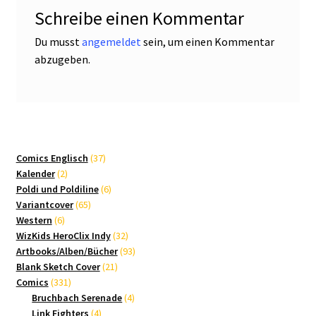
Schreibe einen Kommentar
Du musst
angemeldet
sein, um einen Kommentar
abzugeben.
37
Comics Englisch
37
2
Produkte
Kalender
2
Produkte
6
Poldi und Poldiline
6
65
Produkte
Variantcover
65
6
Produkte
Western
6
Produkte
32
WizKids HeroClix Indy
32
Produkte
93
Artbooks/Alben/Bücher
93
21
Produkte
Blank Sketch Cover
21
331
Produkte
Comics
331
Produkte
4
Bruchbach Serenade
4
4
Produkte
Link Fighters
4