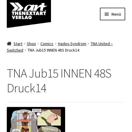
Zur
Zum
Menü
Navigation
Inhalt
springen
springen
Angebote
Start
Shop
Comics
Hades-Syndrom
TNA United –
Unterm
Switched
TNA Jub15 INNEN 48S Druck14
Shop
öffnen
Über uns
TNA Jub15 INNEN 48S
Druck14