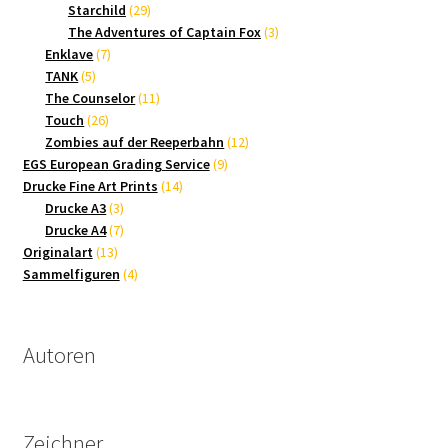
Produkte
29
Starchild
29
Produkte
3
The Adventures of Captain Fox
3
7
Produkte
Enklave
7
5
Produkte
TANK
5
Produkte
11
The Counselor
11
26
Produkte
Touch
26
Produkte
12
Zombies auf der Reeperbahn
12
9
Produkte
EGS European Grading Service
9
14
Produkte
Drucke Fine Art Prints
14
3
Produkte
Drucke A3
3
Produkte
7
Drucke A4
7
13
Produkte
Originalart
13
Produkte
4
Sammelfiguren
4
Produkte
Autoren
Zeichner