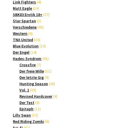
4
Produkte
Link Fighters
4
14
Produkte
Matt Eagle
14
Produkte
27
SBK83 Erotik 18+
27
1
Produkte
Star Spartan
1
Produkt
43
Verschiedene
43
6
Produkte
Western
6
Produkte
16
TNA United
16
Produkte
13
Blue Evolution
13
14
Produkte
Der Engel
14
Produkte
91
Hades-Syndrom
91
7
Produkte
Crossfire
7
Produkte
11
Der freie Wille
11
9
Produkte
Der letzte Gig
9
Produkte
28
Hunting Season
28
18
Produkte
Vol. 1
18
Produkte
4
Revised Hardcover
4
3
Produkte
Der Test
3
Produkte
11
Epitaph
11
13
Produkte
Lilly Swan
13
Produkte
6
Red Riding Zombi
6
61
Produkte
Sci-Fi
61