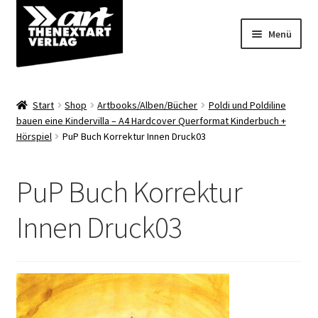
Zur
Zum
Menü
Navigation
Inhalt
springen
springen
Angebote
Start
Shop
Artbooks/Alben/Bücher
Poldi und Poldiline
Unterm
bauen eine Kindervilla – A4 Hardcover Querformat Kinderbuch +
Shop
Hörspiel
PuP Buch Korrektur Innen Druck03
öffnen
Über uns
PuP Buch Korrektur
Innen Druck03