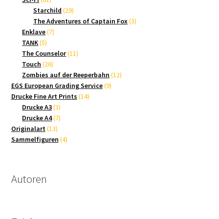
Produkte
29
Starchild
29
Produkte
3
The Adventures of Captain Fox
3
7
Produkte
Enklave
7
5
Produkte
TANK
5
Produkte
11
The Counselor
11
26
Produkte
Touch
26
Produkte
12
Zombies auf der Reeperbahn
12
9
Produkte
EGS European Grading Service
9
14
Produkte
Drucke Fine Art Prints
14
3
Produkte
Drucke A3
3
Produkte
7
Drucke A4
7
13
Produkte
Originalart
13
Produkte
4
Sammelfiguren
4
Produkte
Autoren