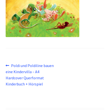
Beitragsnavigation
Vorheriger
Poldi und Poldiline bauen
Beitrag:
eine Kindervilla – A4
Hardcover Querformat
Kinderbuch + Hörspiel