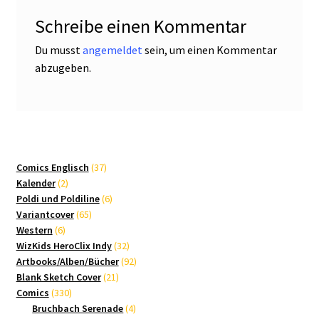
Schreibe einen Kommentar
Du musst
angemeldet
sein, um einen Kommentar
abzugeben.
37
Comics Englisch
37
2
Produkte
Kalender
2
Produkte
6
Poldi und Poldiline
6
65
Produkte
Variantcover
65
6
Produkte
Western
6
Produkte
32
WizKids HeroClix Indy
32
Produkte
92
Artbooks/Alben/Bücher
92
21
Produkte
Blank Sketch Cover
21
330
Produkte
Comics
330
Produkte
4
Bruchbach Serenade
4