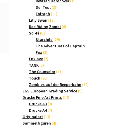
Produkte
4
Revised Hardcover
4
3
Produkte
Der Test
3
Produkte
11
Epitaph
11
13
Produkte
Lilly Swan
13
Produkte
6
Red Riding Zombi
6
61
Produkte
Sci-Fi
61
Produkte
29
Starchild
29
Produkte
The Adventures of Captain
3
Fox
3
Produkte
7
Enklave
7
5
Produkte
TANK
5
Produkte
11
The Counselor
11
26
Produkte
Touch
26
Produkte
12
Zombies auf der Reeperbahn
12
9
Produkte
EGS European Grading Service
9
14
Produkte
Drucke Fine Art Prints
14
3
Produkte
Drucke A3
3
Produkte
7
Drucke A4
7
13
Produkte
Originalart
13
Produkte
4
Sammelfiguren
4
Produkte