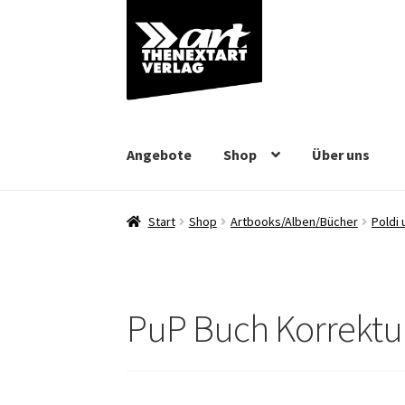
Zur
Zum
Navigation
Inhalt
springen
springen
Angebote
Shop
Über uns
Start
Shop
Artbooks/Alben/Bücher
Poldi 
PuP Buch Korrektu