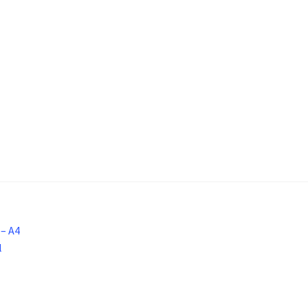
 – A4
l