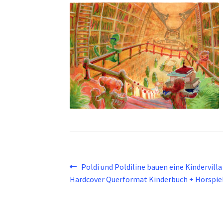
Beitragsnavigation
Vorheriger
Poldi und Poldiline bauen eine Kindervilla
Beitrag:
Hardcover Querformat Kinderbuch + Hörspie