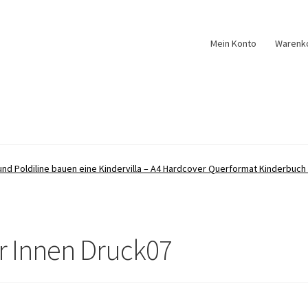
Mein Konto
Warenk
und Poldiline bauen eine Kindervilla – A4 Hardcover Querformat Kinderbuch 
r Innen Druck07