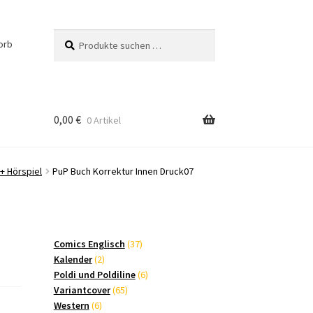
Suchen
Suchen
orb
nach:
0,00
€
0 Artikel
+ Hörspiel
PuP Buch Korrektur Innen Druck07
37
Comics Englisch
37
2
Produkte
Kalender
2
Produkte
6
Poldi und Poldiline
6
65
Produkte
Variantcover
65
6
Produkte
Western
6