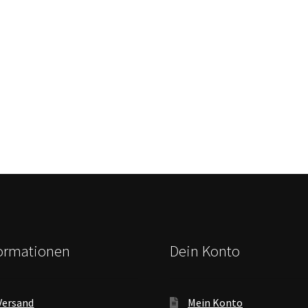
formationen
Dein Konto
Versand
Mein Konto