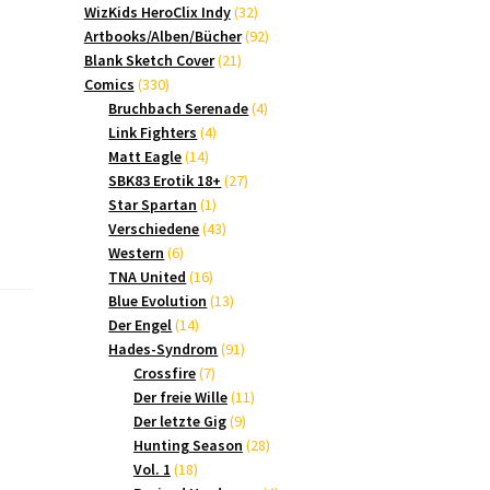
Produkte
32
WizKids HeroClix Indy
32
Produkte
92
Artbooks/Alben/Bücher
92
21
Produkte
Blank Sketch Cover
21
330
Produkte
Comics
330
Produkte
4
Bruchbach Serenade
4
4
Produkte
Link Fighters
4
14
Produkte
Matt Eagle
14
Produkte
27
SBK83 Erotik 18+
27
1
Produkte
Star Spartan
1
Produkt
43
Verschiedene
43
6
Produkte
Western
6
Produkte
16
TNA United
16
Produkte
13
Blue Evolution
13
14
Produkte
Der Engel
14
Produkte
91
Hades-Syndrom
91
7
Produkte
Crossfire
7
Produkte
11
Der freie Wille
11
9
Produkte
Der letzte Gig
9
Produkte
28
Hunting Season
28
18
Produkte
Vol. 1
18