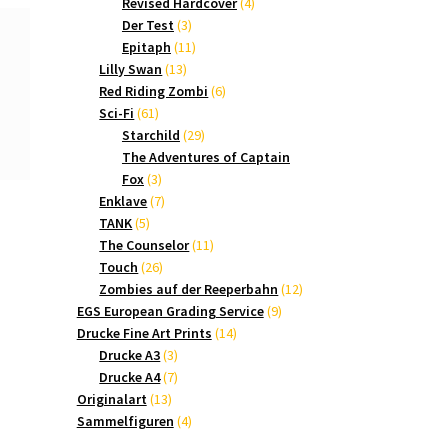
Produkte
4
Revised Hardcover
4
3
Produkte
Der Test
3
Produkte
11
Epitaph
11
13
Produkte
Lilly Swan
13
Produkte
6
Red Riding Zombi
6
61
Produkte
Sci-Fi
61
Produkte
29
Starchild
29
Produkte
The Adventures of Captain
3
Fox
3
Produkte
7
Enklave
7
5
Produkte
TANK
5
Produkte
11
The Counselor
11
26
Produkte
Touch
26
Produkte
12
Zombies auf der Reeperbahn
12
9
Produkte
EGS European Grading Service
9
14
Produkte
Drucke Fine Art Prints
14
3
Produkte
Drucke A3
3
Produkte
7
Drucke A4
7
13
Produkte
Originalart
13
Produkte
4
Sammelfiguren
4
Produkte