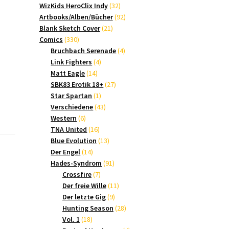
Produkte
32
WizKids HeroClix Indy
32
Produkte
92
Artbooks/Alben/Bücher
92
21
Produkte
Blank Sketch Cover
21
330
Produkte
Comics
330
Produkte
4
Bruchbach Serenade
4
4
Produkte
Link Fighters
4
14
Produkte
Matt Eagle
14
Produkte
27
SBK83 Erotik 18+
27
1
Produkte
Star Spartan
1
Produkt
43
Verschiedene
43
6
Produkte
Western
6
Produkte
16
TNA United
16
Produkte
13
Blue Evolution
13
14
Produkte
Der Engel
14
Produkte
91
Hades-Syndrom
91
7
Produkte
Crossfire
7
Produkte
11
Der freie Wille
11
9
Produkte
Der letzte Gig
9
Produkte
28
Hunting Season
28
18
Produkte
Vol. 1
18