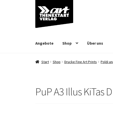
Zur
Zum
Navigation
Inhalt
springen
springen
Angebote
Shop
Über uns
Start
Shop
Drucke Fine Art Prints
Poldi un
PuP A3 Illus KiTas 