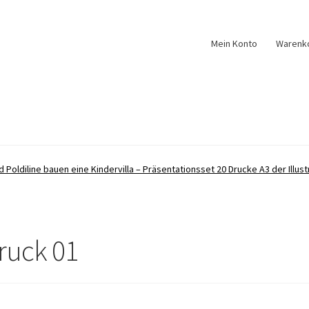
Mein Konto
Warenk
d Poldiline bauen eine Kindervilla – Präsentationsset 20 Drucke A3 der Illus
Druck 01