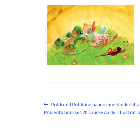
Beitragsnavigation
Vorheriger
Poldi und Poldiline bauen eine Kindervilla
Beitrag:
Präsentationsset 20 Drucke A3 der Illustrati