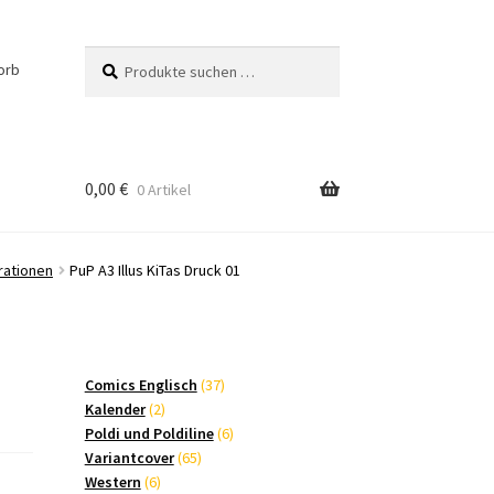
Suchen
Suchen
orb
nach:
0,00
€
0 Artikel
trationen
PuP A3 Illus KiTas Druck 01
37
Comics Englisch
37
2
Produkte
Kalender
2
Produkte
6
Poldi und Poldiline
6
65
Produkte
Variantcover
65
6
Produkte
Western
6