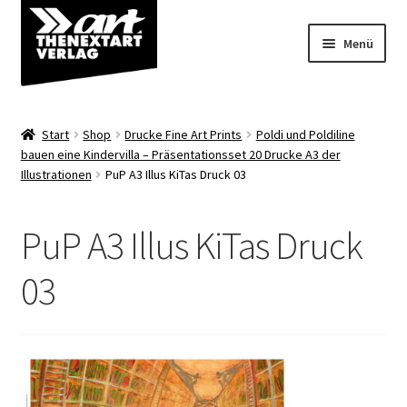
Zur
Zum
Menü
Navigation
Inhalt
springen
springen
Angebote
Start
Shop
Drucke Fine Art Prints
Poldi und Poldiline
Unterm
bauen eine Kindervilla – Präsentationsset 20 Drucke A3 der
Shop
Illustrationen
PuP A3 Illus KiTas Druck 03
öffnen
Über uns
PuP A3 Illus KiTas Druck
03