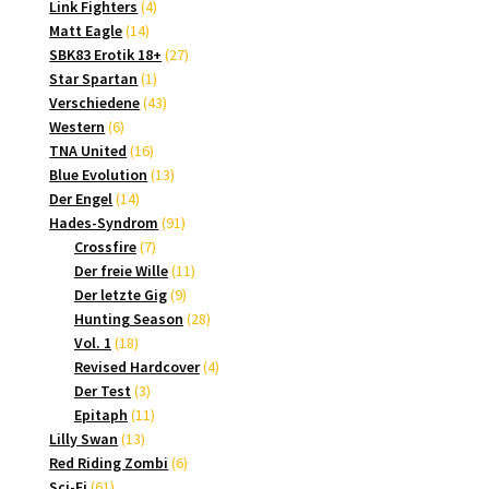
4
Produkte
Link Fighters
4
14
Produkte
Matt Eagle
14
Produkte
27
SBK83 Erotik 18+
27
1
Produkte
Star Spartan
1
Produkt
43
Verschiedene
43
6
Produkte
Western
6
Produkte
16
TNA United
16
Produkte
13
Blue Evolution
13
14
Produkte
Der Engel
14
Produkte
91
Hades-Syndrom
91
7
Produkte
Crossfire
7
Produkte
11
Der freie Wille
11
9
Produkte
Der letzte Gig
9
Produkte
28
Hunting Season
28
18
Produkte
Vol. 1
18
Produkte
4
Revised Hardcover
4
3
Produkte
Der Test
3
Produkte
11
Epitaph
11
13
Produkte
Lilly Swan
13
Produkte
6
Red Riding Zombi
6
61
Produkte
Sci-Fi
61