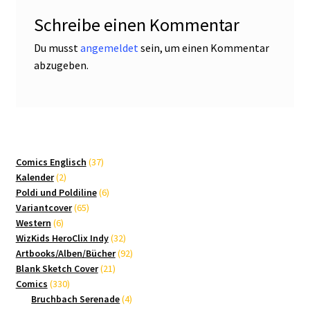
Schreibe einen Kommentar
Du musst
angemeldet
sein, um einen Kommentar
abzugeben.
37
Comics Englisch
37
2
Produkte
Kalender
2
Produkte
6
Poldi und Poldiline
6
65
Produkte
Variantcover
65
6
Produkte
Western
6
Produkte
32
WizKids HeroClix Indy
32
Produkte
92
Artbooks/Alben/Bücher
92
21
Produkte
Blank Sketch Cover
21
330
Produkte
Comics
330
Produkte
4
Bruchbach Serenade
4