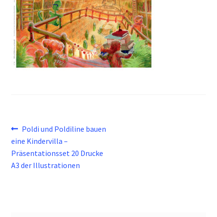
Beitragsnavigation
Vorheriger
Poldi und Poldiline bauen
Beitrag:
eine Kindervilla –
Präsentationsset 20 Drucke
A3 der Illustrationen