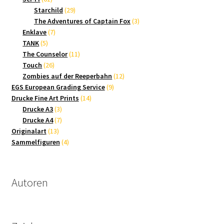
Produkte
29
Starchild
29
Produkte
3
The Adventures of Captain Fox
3
7
Produkte
Enklave
7
5
Produkte
TANK
5
Produkte
11
The Counselor
11
26
Produkte
Touch
26
Produkte
12
Zombies auf der Reeperbahn
12
9
Produkte
EGS European Grading Service
9
14
Produkte
Drucke Fine Art Prints
14
3
Produkte
Drucke A3
3
Produkte
7
Drucke A4
7
13
Produkte
Originalart
13
Produkte
4
Sammelfiguren
4
Produkte
Autoren