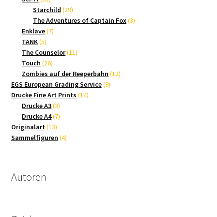
Produkte
29
Starchild
29
Produkte
3
The Adventures of Captain Fox
3
7
Produkte
Enklave
7
5
Produkte
TANK
5
Produkte
11
The Counselor
11
26
Produkte
Touch
26
Produkte
12
Zombies auf der Reeperbahn
12
9
Produkte
EGS European Grading Service
9
14
Produkte
Drucke Fine Art Prints
14
3
Produkte
Drucke A3
3
Produkte
7
Drucke A4
7
13
Produkte
Originalart
13
Produkte
4
Sammelfiguren
4
Produkte
Autoren