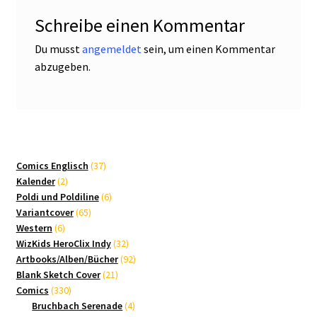
Schreibe einen Kommentar
Du musst
angemeldet
sein, um einen Kommentar
abzugeben.
37
Comics Englisch
37
2
Produkte
Kalender
2
Produkte
6
Poldi und Poldiline
6
65
Produkte
Variantcover
65
6
Produkte
Western
6
Produkte
32
WizKids HeroClix Indy
32
Produkte
92
Artbooks/Alben/Bücher
92
21
Produkte
Blank Sketch Cover
21
330
Produkte
Comics
330
Produkte
4
Bruchbach Serenade
4