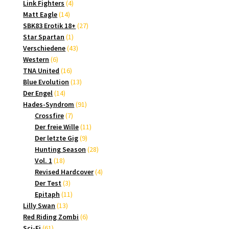
4
Produkte
Link Fighters
4
14
Produkte
Matt Eagle
14
Produkte
27
SBK83 Erotik 18+
27
1
Produkte
Star Spartan
1
Produkt
43
Verschiedene
43
6
Produkte
Western
6
Produkte
16
TNA United
16
Produkte
13
Blue Evolution
13
14
Produkte
Der Engel
14
Produkte
91
Hades-Syndrom
91
7
Produkte
Crossfire
7
Produkte
11
Der freie Wille
11
9
Produkte
Der letzte Gig
9
Produkte
28
Hunting Season
28
18
Produkte
Vol. 1
18
Produkte
4
Revised Hardcover
4
3
Produkte
Der Test
3
Produkte
11
Epitaph
11
13
Produkte
Lilly Swan
13
Produkte
6
Red Riding Zombi
6
61
Produkte
Sci-Fi
61