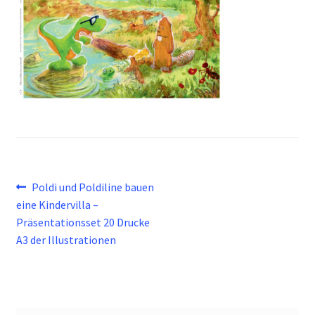
Beitragsnavigation
Vorheriger
Poldi und Poldiline bauen
Beitrag:
eine Kindervilla –
Präsentationsset 20 Drucke
A3 der Illustrationen