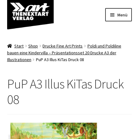
Zur
Zum
Menü
Navigation
Inhalt
springen
springen
Angebote
Start
Shop
Drucke Fine Art Prints
Poldi und Poldiline
Unterm
bauen eine Kindervilla – Präsentationsset 20 Drucke A3 der
Shop
Illustrationen
PuP A3 Illus KiTas Druck 08
öffnen
Über uns
PuP A3 Illus KiTas Druck
08