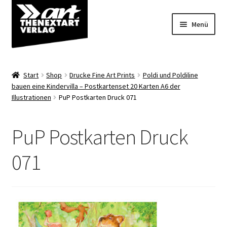
Zur
Zum
Menü
Navigation
Inhalt
springen
springen
Angebote
Start
Shop
Drucke Fine Art Prints
Poldi und Poldiline
Unterm
bauen eine Kindervilla – Postkartenset 20 Karten A6 der
Shop
Illustrationen
PuP Postkarten Druck 071
öffnen
Über uns
PuP Postkarten Druck
071