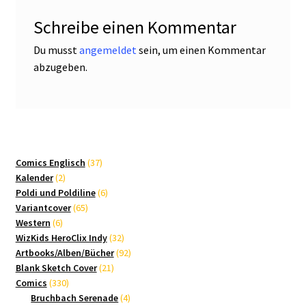
Schreibe einen Kommentar
Du musst
angemeldet
sein, um einen Kommentar
abzugeben.
37
Comics Englisch
37
2
Produkte
Kalender
2
Produkte
6
Poldi und Poldiline
6
65
Produkte
Variantcover
65
6
Produkte
Western
6
Produkte
32
WizKids HeroClix Indy
32
Produkte
92
Artbooks/Alben/Bücher
92
21
Produkte
Blank Sketch Cover
21
330
Produkte
Comics
330
Produkte
4
Bruchbach Serenade
4