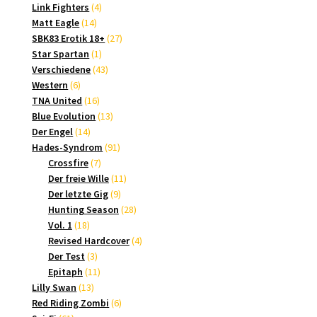
4
Produkte
Link Fighters
4
14
Produkte
Matt Eagle
14
Produkte
27
SBK83 Erotik 18+
27
1
Produkte
Star Spartan
1
Produkt
43
Verschiedene
43
6
Produkte
Western
6
Produkte
16
TNA United
16
Produkte
13
Blue Evolution
13
14
Produkte
Der Engel
14
Produkte
91
Hades-Syndrom
91
7
Produkte
Crossfire
7
Produkte
11
Der freie Wille
11
9
Produkte
Der letzte Gig
9
Produkte
28
Hunting Season
28
18
Produkte
Vol. 1
18
Produkte
4
Revised Hardcover
4
3
Produkte
Der Test
3
Produkte
11
Epitaph
11
13
Produkte
Lilly Swan
13
Produkte
6
Red Riding Zombi
6