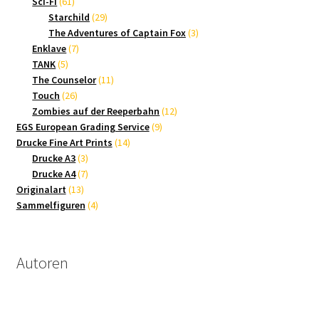
61
Produkte
Sci-Fi
61
Produkte
29
Starchild
29
Produkte
3
The Adventures of Captain Fox
3
7
Produkte
Enklave
7
5
Produkte
TANK
5
Produkte
11
The Counselor
11
26
Produkte
Touch
26
Produkte
12
Zombies auf der Reeperbahn
12
9
Produkte
EGS European Grading Service
9
14
Produkte
Drucke Fine Art Prints
14
3
Produkte
Drucke A3
3
Produkte
7
Drucke A4
7
13
Produkte
Originalart
13
Produkte
4
Sammelfiguren
4
Produkte
Autoren