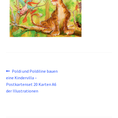
Beitragsnavigation
Vorheriger
Poldi und Poldiline bauen
Beitrag:
eine Kindervilla –
Postkartenset 20 Karten A6
der Illustrationen