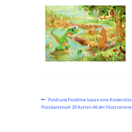
Beitragsnavigation
Vorheriger
Poldi und Poldiline bauen eine Kindervilla
Beitrag:
Postkartenset 20 Karten A6 der Illustration