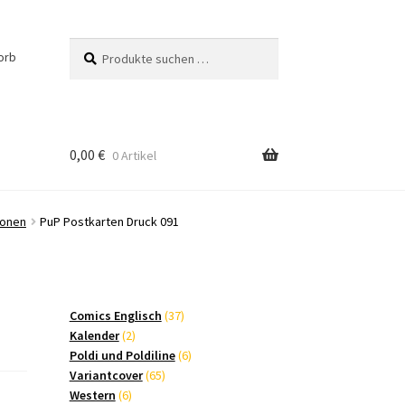
Suchen
Suchen
orb
nach:
0,00
€
0 Artikel
ionen
PuP Postkarten Druck 091
37
Comics Englisch
37
2
Produkte
Kalender
2
Produkte
6
Poldi und Poldiline
6
65
Produkte
Variantcover
65
6
Produkte
Western
6