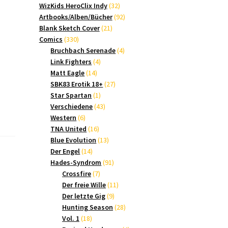
Produkte
32
WizKids HeroClix Indy
32
Produkte
92
Artbooks/Alben/Bücher
92
21
Produkte
Blank Sketch Cover
21
330
Produkte
Comics
330
Produkte
4
Bruchbach Serenade
4
4
Produkte
Link Fighters
4
14
Produkte
Matt Eagle
14
Produkte
27
SBK83 Erotik 18+
27
1
Produkte
Star Spartan
1
Produkt
43
Verschiedene
43
6
Produkte
Western
6
Produkte
16
TNA United
16
Produkte
13
Blue Evolution
13
14
Produkte
Der Engel
14
Produkte
91
Hades-Syndrom
91
7
Produkte
Crossfire
7
Produkte
11
Der freie Wille
11
9
Produkte
Der letzte Gig
9
Produkte
28
Hunting Season
28
18
Produkte
Vol. 1
18