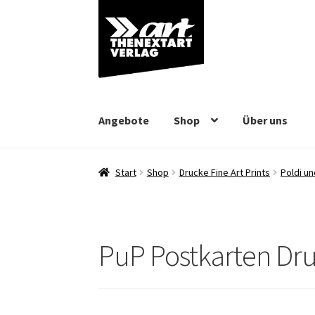
Zur
Zum
Navigation
Inhalt
springen
springen
Angebote
Shop
Über uns
Start
Shop
Drucke Fine Art Prints
Poldi un
PuP Postkarten Dr