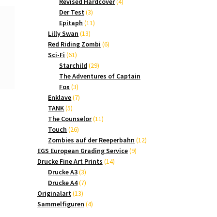
Produkte
4
Revised Hardcover
4
3
Produkte
Der Test
3
Produkte
11
Epitaph
11
13
Produkte
Lilly Swan
13
Produkte
6
Red Riding Zombi
6
61
Produkte
Sci-Fi
61
Produkte
29
Starchild
29
Produkte
The Adventures of Captain
3
Fox
3
Produkte
7
Enklave
7
5
Produkte
TANK
5
Produkte
11
The Counselor
11
26
Produkte
Touch
26
Produkte
12
Zombies auf der Reeperbahn
12
9
Produkte
EGS European Grading Service
9
14
Produkte
Drucke Fine Art Prints
14
3
Produkte
Drucke A3
3
Produkte
7
Drucke A4
7
13
Produkte
Originalart
13
Produkte
4
Sammelfiguren
4
Produkte