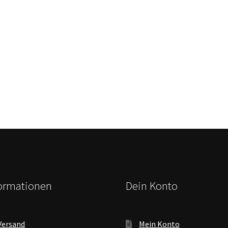
formationen
Dein Konto
Versand
Mein Konto