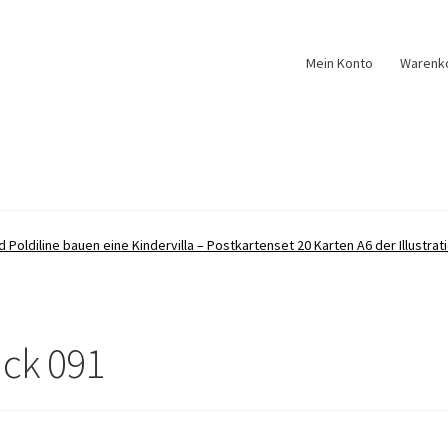
Mein Konto
Warenk
d Poldiline bauen eine Kindervilla – Postkartenset 20 Karten A6 der Illustrat
uck 091