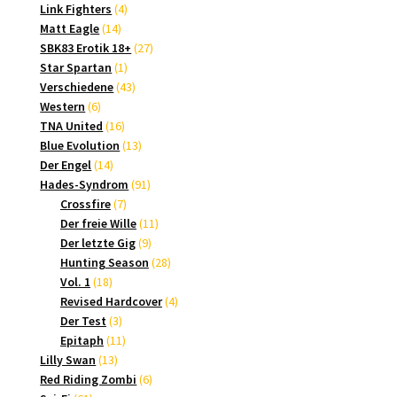
4
Produkte
Link Fighters
4
14
Produkte
Matt Eagle
14
Produkte
27
SBK83 Erotik 18+
27
1
Produkte
Star Spartan
1
Produkt
43
Verschiedene
43
6
Produkte
Western
6
Produkte
16
TNA United
16
Produkte
13
Blue Evolution
13
14
Produkte
Der Engel
14
Produkte
91
Hades-Syndrom
91
7
Produkte
Crossfire
7
Produkte
11
Der freie Wille
11
9
Produkte
Der letzte Gig
9
Produkte
28
Hunting Season
28
18
Produkte
Vol. 1
18
Produkte
4
Revised Hardcover
4
3
Produkte
Der Test
3
Produkte
11
Epitaph
11
13
Produkte
Lilly Swan
13
Produkte
6
Red Riding Zombi
6