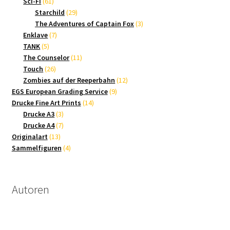
61
Produkte
Sci-Fi
61
Produkte
29
Starchild
29
Produkte
3
The Adventures of Captain Fox
3
7
Produkte
Enklave
7
5
Produkte
TANK
5
Produkte
11
The Counselor
11
26
Produkte
Touch
26
Produkte
12
Zombies auf der Reeperbahn
12
9
Produkte
EGS European Grading Service
9
14
Produkte
Drucke Fine Art Prints
14
3
Produkte
Drucke A3
3
Produkte
7
Drucke A4
7
13
Produkte
Originalart
13
Produkte
4
Sammelfiguren
4
Produkte
Autoren