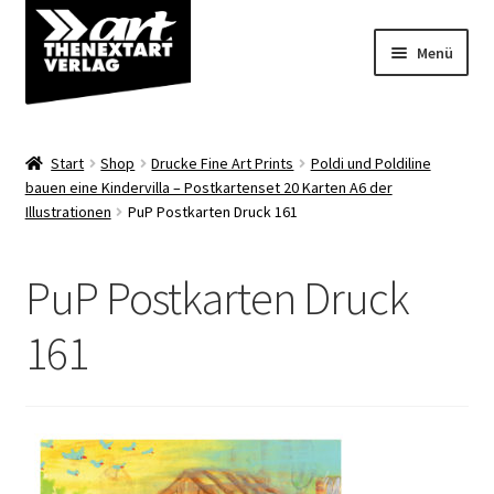
Zur
Zum
Menü
Navigation
Inhalt
springen
springen
Angebote
Start
Shop
Drucke Fine Art Prints
Poldi und Poldiline
Unterm
bauen eine Kindervilla – Postkartenset 20 Karten A6 der
Shop
Illustrationen
PuP Postkarten Druck 161
öffnen
Über uns
PuP Postkarten Druck
161