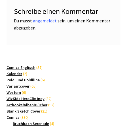
Schreibe einen Kommentar
Du musst
angemeldet
sein, um einen Kommentar
abzugeben.
37
Comics Englisch
37
2
Produkte
Kalender
2
Produkte
6
Poldi und Poldiline
6
65
Produkte
Variantcover
65
6
Produkte
Western
6
Produkte
32
WizKids HeroClix Indy
32
Produkte
92
Artbooks/Alben/Bücher
92
21
Produkte
Blank Sketch Cover
21
330
Produkte
Comics
330
Produkte
4
Bruchbach Serenade
4