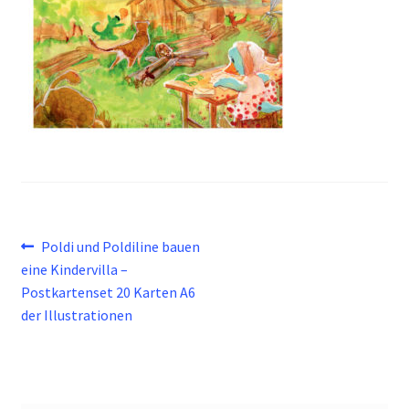
Beitragsnavigation
Vorheriger
Poldi und Poldiline bauen
Beitrag:
eine Kindervilla –
Postkartenset 20 Karten A6
der Illustrationen