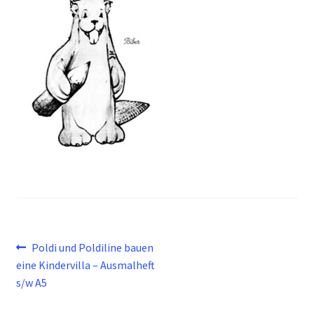
Beitragsnavigation
Vorheriger
Poldi und Poldiline bauen
Beitrag:
eine Kindervilla – Ausmalheft
s/w A5