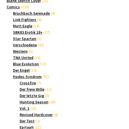
21
Produkte
Blank Sketch Cover
21
330
Produkte
Comics
330
Produkte
4
Bruchbach Serenade
4
4
Produkte
Link Fighters
4
14
Produkte
Matt Eagle
14
Produkte
27
SBK83 Erotik 18+
27
1
Produkte
Star Spartan
1
Produkt
43
Verschiedene
43
6
Produkte
Western
6
Produkte
16
TNA United
16
Produkte
13
Blue Evolution
13
14
Produkte
Der Engel
14
Produkte
91
Hades-Syndrom
91
7
Produkte
Crossfire
7
Produkte
11
Der freie Wille
11
9
Produkte
Der letzte Gig
9
Produkte
28
Hunting Season
28
18
Produkte
Vol. 1
18
Produkte
4
Revised Hardcover
4
3
Produkte
Der Test
3
Produkte
11
Epitaph
11