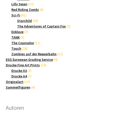
13
Produkte
Lilly Swan
13
Produkte
6
Red Riding Zombi
6
61
Produkte
Sci-Fi
61
Produkte
29
Starchild
29
Produkte
3
The Adventures of Captain Fox
3
7
Produkte
Enklave
7
5
Produkte
TANK
5
Produkte
11
The Counselor
11
26
Produkte
Touch
26
Produkte
12
Zombies auf der Reeperbahn
12
9
Produkte
EGS European Grading Service
9
14
Produkte
Drucke Fine Art Prints
14
3
Produkte
Drucke A3
3
Produkte
7
Drucke A4
7
13
Produkte
Originalart
13
Produkte
4
Sammelfiguren
4
Produkte
Autoren