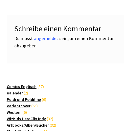
Schreibe einen Kommentar
Du musst
angemeldet
sein, um einen Kommentar
abzugeben.
37
Comics Englisch
37
2
Produkte
Kalender
2
Produkte
6
Poldi und Poldiline
6
65
Produkte
Variantcover
65
6
Produkte
Western
6
Produkte
32
WizKids HeroClix Indy
32
Produkte
92
Artbooks/Alben/Bücher
92