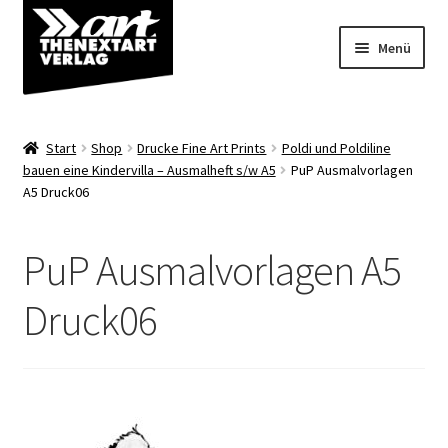
Zur
Zum
Menü
Navigation
Inhalt
springen
springen
Angebote
Start
Shop
Drucke Fine Art Prints
Poldi und Poldiline
Unterm
bauen eine Kindervilla – Ausmalheft s/w A5
PuP Ausmalvorlagen
Shop
A5 Druck06
öffnen
Über uns
PuP Ausmalvorlagen A5
Druck06