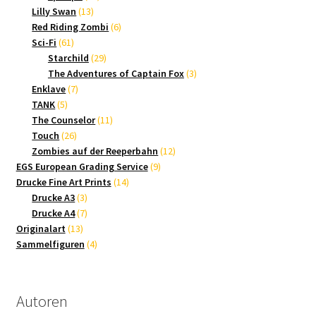
13
Produkte
Lilly Swan
13
Produkte
6
Red Riding Zombi
6
61
Produkte
Sci-Fi
61
Produkte
29
Starchild
29
Produkte
3
The Adventures of Captain Fox
3
7
Produkte
Enklave
7
5
Produkte
TANK
5
Produkte
11
The Counselor
11
26
Produkte
Touch
26
Produkte
12
Zombies auf der Reeperbahn
12
9
Produkte
EGS European Grading Service
9
14
Produkte
Drucke Fine Art Prints
14
3
Produkte
Drucke A3
3
Produkte
7
Drucke A4
7
13
Produkte
Originalart
13
Produkte
4
Sammelfiguren
4
Produkte
Autoren