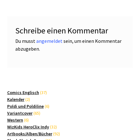
Schreibe einen Kommentar
Du musst
angemeldet
sein, um einen Kommentar
abzugeben.
37
Comics Englisch
37
2
Produkte
Kalender
2
Produkte
6
Poldi und Poldiline
6
65
Produkte
Variantcover
65
6
Produkte
Western
6
Produkte
32
WizKids HeroClix Indy
32
Produkte
92
Artbooks/Alben/Bücher
92