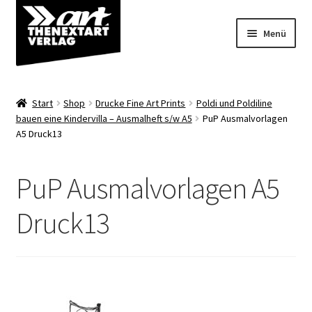
Zur
Zum
Menü
Navigation
Inhalt
springen
springen
Angebote
Start
Shop
Drucke Fine Art Prints
Poldi und Poldiline
Unterm
bauen eine Kindervilla – Ausmalheft s/w A5
PuP Ausmalvorlagen
Shop
A5 Druck13
öffnen
Über uns
PuP Ausmalvorlagen A5
Druck13