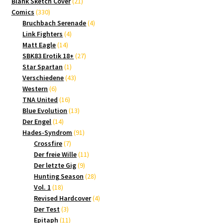
21
Produkte
Blank Sketch Cover
21
330
Produkte
Comics
330
Produkte
4
Bruchbach Serenade
4
4
Produkte
Link Fighters
4
14
Produkte
Matt Eagle
14
Produkte
27
SBK83 Erotik 18+
27
1
Produkte
Star Spartan
1
Produkt
43
Verschiedene
43
6
Produkte
Western
6
Produkte
16
TNA United
16
Produkte
13
Blue Evolution
13
14
Produkte
Der Engel
14
Produkte
91
Hades-Syndrom
91
7
Produkte
Crossfire
7
Produkte
11
Der freie Wille
11
9
Produkte
Der letzte Gig
9
Produkte
28
Hunting Season
28
18
Produkte
Vol. 1
18
Produkte
4
Revised Hardcover
4
3
Produkte
Der Test
3
Produkte
11
Epitaph
11