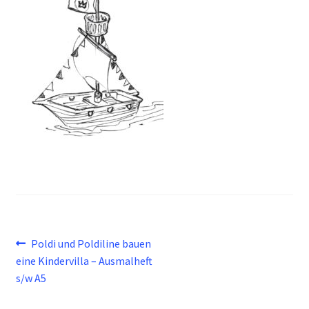
Beitragsnavigation
Vorheriger
Poldi und Poldiline bauen
Beitrag:
eine Kindervilla – Ausmalheft
s/w A5