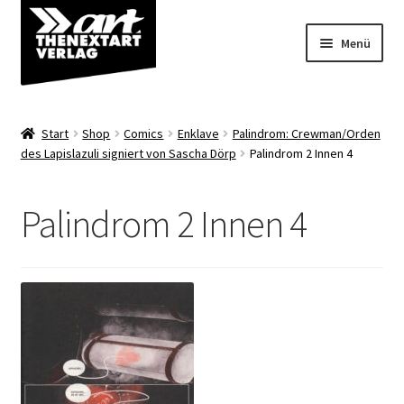
Zur
Zum
Menü
Navigation
Inhalt
springen
springen
Angebote
Start
Shop
Comics
Enklave
Palindrom: Crewman/Orden
Unterm
des Lapislazuli signiert von Sascha Dörp
Palindrom 2 Innen 4
Shop
öffnen
Über uns
Palindrom 2 Innen 4