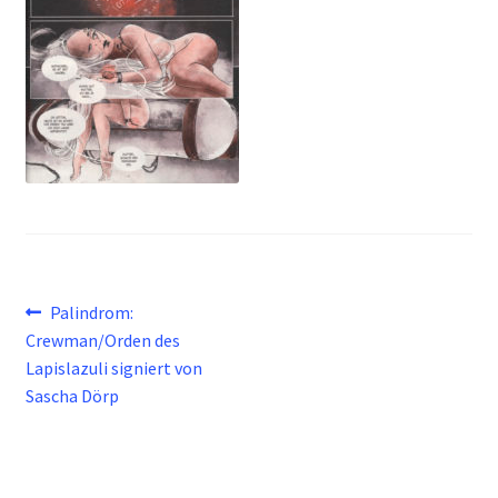
Beitragsnavigation
Vorheriger
Palindrom:
Beitrag:
Crewman/Orden des
Lapislazuli signiert von
Sascha Dörp