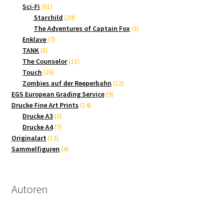
61
Produkte
Sci-Fi
61
Produkte
29
Starchild
29
Produkte
3
The Adventures of Captain Fox
3
7
Produkte
Enklave
7
5
Produkte
TANK
5
Produkte
11
The Counselor
11
26
Produkte
Touch
26
Produkte
12
Zombies auf der Reeperbahn
12
9
Produkte
EGS European Grading Service
9
14
Produkte
Drucke Fine Art Prints
14
3
Produkte
Drucke A3
3
Produkte
7
Drucke A4
7
13
Produkte
Originalart
13
Produkte
4
Sammelfiguren
4
Produkte
Autoren