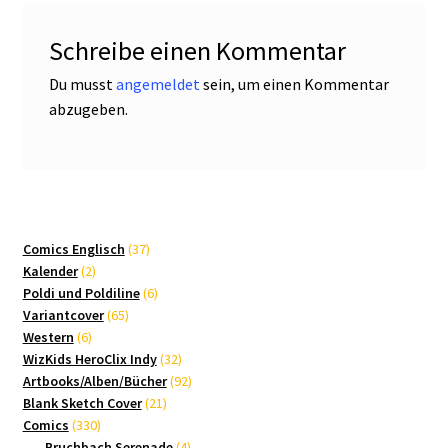
Schreibe einen Kommentar
Du musst
angemeldet
sein, um einen Kommentar
abzugeben.
37
Comics Englisch
37
2
Produkte
Kalender
2
Produkte
6
Poldi und Poldiline
6
65
Produkte
Variantcover
65
6
Produkte
Western
6
Produkte
32
WizKids HeroClix Indy
32
Produkte
92
Artbooks/Alben/Bücher
92
21
Produkte
Blank Sketch Cover
21
330
Produkte
Comics
330
Produkte
4
Bruchbach Serenade
4