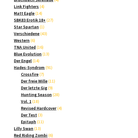
4
Produkte
Link Fighters
4
14
Produkte
Matt Eagle
14
Produkte
27
SBK83 Erotik 18+
27
1
Produkte
Star Spartan
1
Produkt
43
Verschiedene
43
6
Produkte
Western
6
Produkte
16
TNA United
16
Produkte
13
Blue Evolution
13
14
Produkte
Der Engel
14
Produkte
91
Hades-Syndrom
91
7
Produkte
Crossfire
7
Produkte
11
Der freie Wille
11
9
Produkte
Der letzte Gig
9
Produkte
28
Hunting Season
28
18
Produkte
Vol. 1
18
Produkte
4
Revised Hardcover
4
3
Produkte
Der Test
3
Produkte
11
Epitaph
11
13
Produkte
Lilly Swan
13
Produkte
6
Red Riding Zombi
6