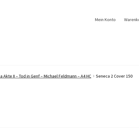
Mein Konto
Warenk
 Akte II – Tod in Genf – Michael Feldmann – A4 HC
Seneca 2 Cover 150
0