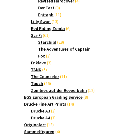
Produkte
4
Revised Hardcover
4
3
Produkte
Der Test
3
Produkte
11
Epitaph
11
13
Produkte
Lilly Swan
13
Produkte
6
Red Riding Zombi
6
61
Produkte
Sci-Fi
61
Produkte
29
Starchild
29
Produkte
The Adventures of Captain
3
Fox
3
Produkte
7
Enklave
7
5
Produkte
TANK
5
Produkte
11
The Counselor
11
26
Produkte
Touch
26
Produkte
12
Zombies auf der Reeperbahn
12
9
Produkte
EGS European Grading Service
9
14
Produkte
Drucke Fine Art Prints
14
3
Produkte
Drucke A3
3
Produkte
7
Drucke A4
7
13
Produkte
Originalart
13
Produkte
4
Sammelfiguren
4
Produkte