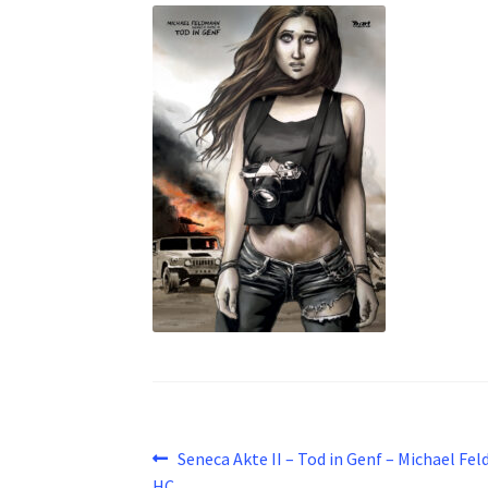
Beitragsnavigation
Vorheriger
Seneca Akte II – Tod in Genf – Michael Fe
Beitrag:
HC