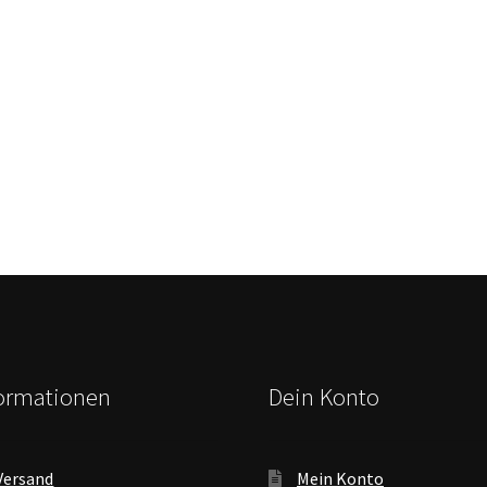
formationen
Dein Konto
Versand
Mein Konto