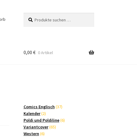
Suchen
Suchen
orb
nach:
0,00
€
0 Artikel
37
Comics Englisch
37
2
Produkte
Kalender
2
Produkte
6
Poldi und Poldiline
6
65
Produkte
Variantcover
65
6
Produkte
Western
6