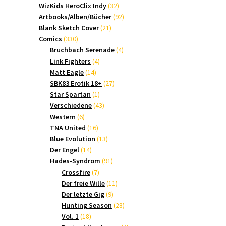
Produkte
32
WizKids HeroClix Indy
32
Produkte
92
Artbooks/Alben/Bücher
92
21
Produkte
Blank Sketch Cover
21
330
Produkte
Comics
330
Produkte
4
Bruchbach Serenade
4
4
Produkte
Link Fighters
4
14
Produkte
Matt Eagle
14
Produkte
27
SBK83 Erotik 18+
27
1
Produkte
Star Spartan
1
Produkt
43
Verschiedene
43
6
Produkte
Western
6
Produkte
16
TNA United
16
Produkte
13
Blue Evolution
13
14
Produkte
Der Engel
14
Produkte
91
Hades-Syndrom
91
7
Produkte
Crossfire
7
Produkte
11
Der freie Wille
11
9
Produkte
Der letzte Gig
9
Produkte
28
Hunting Season
28
18
Produkte
Vol. 1
18