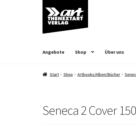
Zur
Zum
Navigation
Inhalt
springen
springen
Angebote
Shop
Über uns
Start
Shop
Artbooks/Alben/Bücher
Seneca
Seneca 2 Cover 15