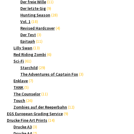
Produkte
11
Der freie Wille
11
9
Produkte
Der letzte Gig
9
Produkte
28
Hunting Season
28
18
Produkte
Vol. 1
18
Produkte
4
Revised Hardcover
4
3
Produkte
Der Test
3
Produkte
11
Epitaph
11
13
Produkte
Lilly Swan
13
Produkte
6
Red Riding Zombi
6
61
Produkte
Sci-Fi
61
Produkte
29
Starchild
29
Produkte
3
The Adventures of Captain Fox
3
7
Produkte
Enklave
7
5
Produkte
TANK
5
Produkte
11
The Counselor
11
26
Produkte
Touch
26
Produkte
12
Zombies auf der Reeperbahn
12
9
Produkte
EGS European Grading Service
9
14
Produkte
Drucke Fine Art Prints
14
3
Produkte
Drucke A3
3
Produkte
7
Drucke A4
7