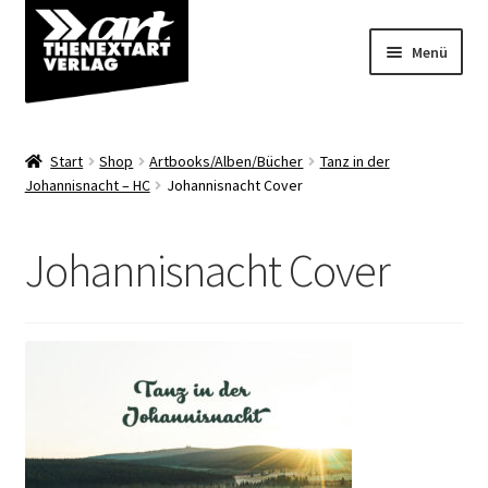
Zur
Zum
Menü
Navigation
Inhalt
springen
springen
Angebote
Start
Shop
Artbooks/Alben/Bücher
Tanz in der
Unterm
Johannisnacht – HC
Johannisnacht Cover
Shop
öffnen
Über uns
Johannisnacht Cover