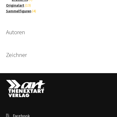
13
Produkte
Originalart
13
Produkte
4
Sammelfiguren
4
Produkte
Autoren
Zeichner
Facebook