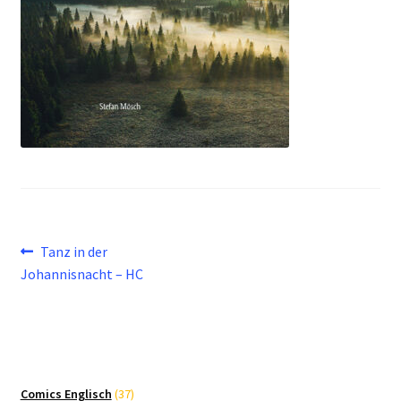
Beitragsnavigation
Vorheriger
Tanz in der
Beitrag:
Johannisnacht – HC
37
Comics Englisch
37