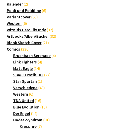
2
Produkte
Kalender
2
Produkte
6
Poldi und Poldiline
6
65
Produkte
Variantcover
65
6
Produkte
Western
6
Produkte
32
WizKids HeroClix Indy
32
Produkte
92
Artbooks/Alben/Bücher
92
21
Produkte
Blank Sketch Cover
21
330
Produkte
Comics
330
Produkte
4
Bruchbach Serenade
4
4
Produkte
Link Fighters
4
14
Produkte
Matt Eagle
14
Produkte
27
SBK83 Erotik 18+
27
1
Produkte
Star Spartan
1
Produkt
43
Verschiedene
43
6
Produkte
Western
6
Produkte
16
TNA United
16
Produkte
13
Blue Evolution
13
14
Produkte
Der Engel
14
Produkte
91
Hades-Syndrom
91
7
Produkte
Crossfire
7