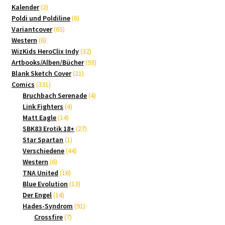
2
Produkte
Kalender
2
Produkte
6
Poldi und Poldiline
6
65
Produkte
Variantcover
65
6
Produkte
Western
6
Produkte
32
WizKids HeroClix Indy
32
Produkte
93
Artbooks/Alben/Bücher
93
21
Produkte
Blank Sketch Cover
21
331
Produkte
Comics
331
Produkte
4
Bruchbach Serenade
4
4
Produkte
Link Fighters
4
14
Produkte
Matt Eagle
14
Produkte
27
SBK83 Erotik 18+
27
1
Produkte
Star Spartan
1
Produkt
44
Verschiedene
44
6
Produkte
Western
6
Produkte
16
TNA United
16
Produkte
13
Blue Evolution
13
14
Produkte
Der Engel
14
Produkte
91
Hades-Syndrom
91
7
Produkte
Crossfire
7