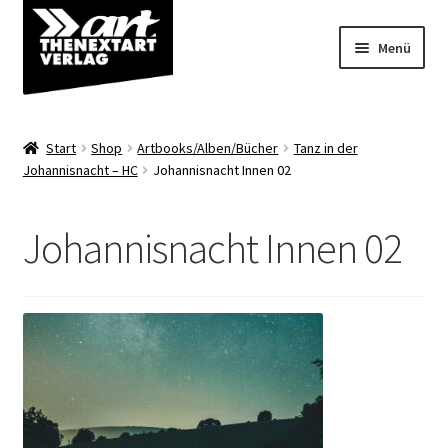
Zur
Zum
Menü
Navigation
Inhalt
springen
springen
Angebote
Start
Shop
Artbooks/Alben/Bücher
Tanz in der
Unterm
Johannisnacht – HC
Johannisnacht Innen 02
Shop
öffnen
Über uns
Johannisnacht Innen 02