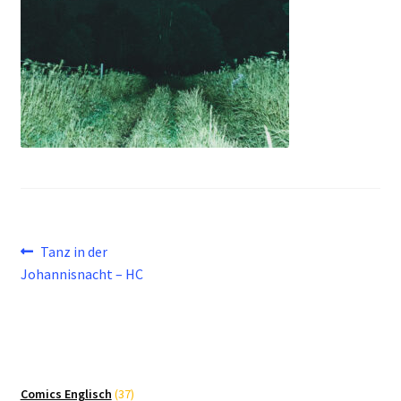
Beitragsnavigation
Vorheriger
Tanz in der
Beitrag:
Johannisnacht – HC
37
Comics Englisch
37