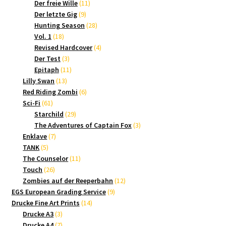
Produkte
11
Der freie Wille
11
9
Produkte
Der letzte Gig
9
Produkte
28
Hunting Season
28
18
Produkte
Vol. 1
18
Produkte
4
Revised Hardcover
4
3
Produkte
Der Test
3
Produkte
11
Epitaph
11
13
Produkte
Lilly Swan
13
Produkte
6
Red Riding Zombi
6
61
Produkte
Sci-Fi
61
Produkte
29
Starchild
29
Produkte
3
The Adventures of Captain Fox
3
7
Produkte
Enklave
7
5
Produkte
TANK
5
Produkte
11
The Counselor
11
26
Produkte
Touch
26
Produkte
12
Zombies auf der Reeperbahn
12
9
Produkte
EGS European Grading Service
9
14
Produkte
Drucke Fine Art Prints
14
3
Produkte
Drucke A3
3
Produkte
7
Drucke A4
7