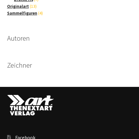
13
Produkte
Originalart
13
Produkte
4
Sammelfiguren
4
Produkte
Autoren
Zeichner
Facebook