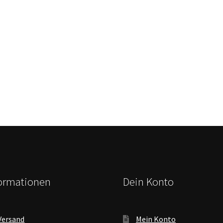
formationen
Dein Konto
Versand
Mein Konto