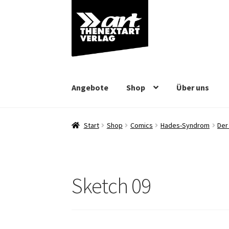
Zur
Zum
Navigation
Inhalt
springen
springen
Angebote
Shop
Über uns
Start
Shop
Comics
Hades-Syndrom
Der
Sketch 09