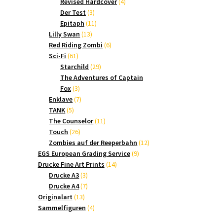
Produkte
4
Revised Hardcover
4
3
Produkte
Der Test
3
Produkte
11
Epitaph
11
13
Produkte
Lilly Swan
13
Produkte
6
Red Riding Zombi
6
61
Produkte
Sci-Fi
61
Produkte
29
Starchild
29
Produkte
The Adventures of Captain
3
Fox
3
Produkte
7
Enklave
7
5
Produkte
TANK
5
Produkte
11
The Counselor
11
26
Produkte
Touch
26
Produkte
12
Zombies auf der Reeperbahn
12
9
Produkte
EGS European Grading Service
9
14
Produkte
Drucke Fine Art Prints
14
3
Produkte
Drucke A3
3
Produkte
7
Drucke A4
7
13
Produkte
Originalart
13
Produkte
4
Sammelfiguren
4
Produkte