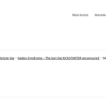
Mein Konto
Warenk
 letzte Gig
Hades-Syndrome – The last Gig KICKSTARTER uncensored
Sk