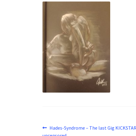
Beitragsnavigation
Vorheriger
Hades-Syndrome – The last Gig KICKSTA
Beitrag:
uncensored