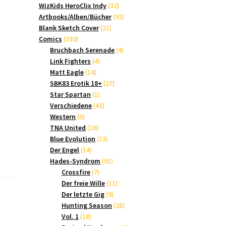
Produkte
32
WizKids HeroClix Indy
32
Produkte
92
Artbooks/Alben/Bücher
92
21
Produkte
Blank Sketch Cover
21
330
Produkte
Comics
330
Produkte
4
Bruchbach Serenade
4
4
Produkte
Link Fighters
4
14
Produkte
Matt Eagle
14
Produkte
27
SBK83 Erotik 18+
27
1
Produkte
Star Spartan
1
Produkt
43
Verschiedene
43
6
Produkte
Western
6
Produkte
16
TNA United
16
Produkte
13
Blue Evolution
13
14
Produkte
Der Engel
14
Produkte
91
Hades-Syndrom
91
7
Produkte
Crossfire
7
Produkte
11
Der freie Wille
11
9
Produkte
Der letzte Gig
9
Produkte
28
Hunting Season
28
18
Produkte
Vol. 1
18