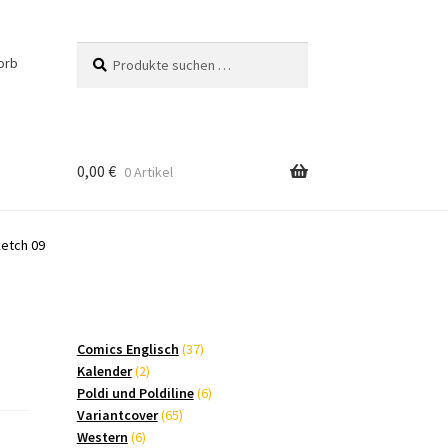
Suchen
Suchen
orb
nach:
0,00
€
0 Artikel
etch 09
37
Comics Englisch
37
2
Produkte
Kalender
2
Produkte
6
Poldi und Poldiline
6
65
Produkte
Variantcover
65
6
Produkte
Western
6