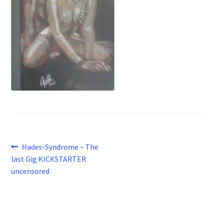
Beitragsnavigation
Vorheriger
Hades-Syndrome – The
Beitrag:
last Gig KICKSTARTER
uncensored