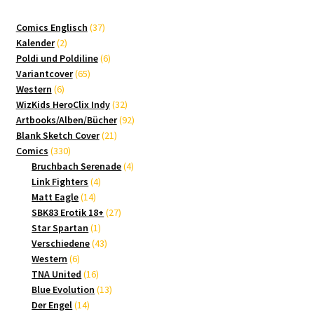
37
Comics Englisch
37
2
Produkte
Kalender
2
Produkte
6
Poldi und Poldiline
6
65
Produkte
Variantcover
65
6
Produkte
Western
6
Produkte
32
WizKids HeroClix Indy
32
Produkte
92
Artbooks/Alben/Bücher
92
21
Produkte
Blank Sketch Cover
21
330
Produkte
Comics
330
Produkte
4
Bruchbach Serenade
4
4
Produkte
Link Fighters
4
14
Produkte
Matt Eagle
14
Produkte
27
SBK83 Erotik 18+
27
1
Produkte
Star Spartan
1
Produkt
43
Verschiedene
43
6
Produkte
Western
6
Produkte
16
TNA United
16
Produkte
13
Blue Evolution
13
14
Produkte
Der Engel
14