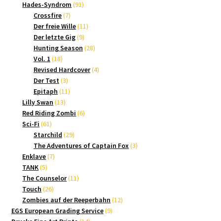
Produkte
91
Hades-Syndrom
91
7
Produkte
Crossfire
7
Produkte
11
Der freie Wille
11
9
Produkte
Der letzte Gig
9
Produkte
28
Hunting Season
28
18
Produkte
Vol. 1
18
Produkte
4
Revised Hardcover
4
3
Produkte
Der Test
3
Produkte
11
Epitaph
11
13
Produkte
Lilly Swan
13
Produkte
6
Red Riding Zombi
6
61
Produkte
Sci-Fi
61
Produkte
29
Starchild
29
Produkte
3
The Adventures of Captain Fox
3
7
Produkte
Enklave
7
5
Produkte
TANK
5
Produkte
11
The Counselor
11
26
Produkte
Touch
26
Produkte
12
Zombies auf der Reeperbahn
12
9
Produkte
EGS European Grading Service
9
14
Produkte