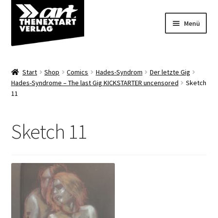
Zur
Zum
Menü
Navigation
Inhalt
springen
springen
Angebote
Start
Shop
Comics
Hades-Syndrom
Der letzte Gig
Unterm
Hades-Syndrome – The last Gig KICKSTARTER uncensored
Sketch
Shop
11
öffnen
Über uns
Sketch 11