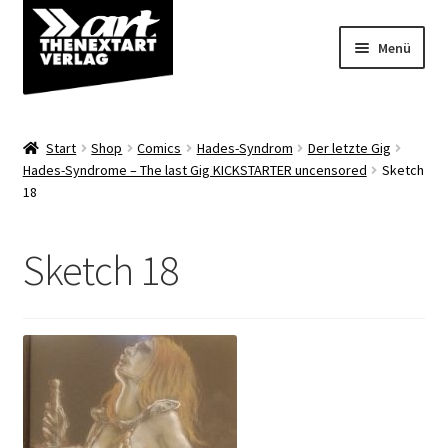
Zur
Zum
Menü
Navigation
Inhalt
springen
springen
Angebote
Start
Shop
Comics
Hades-Syndrom
Der letzte Gig
Unterm
Hades-Syndrome – The last Gig KICKSTARTER uncensored
Sketch
Shop
18
öffnen
Über uns
Sketch 18