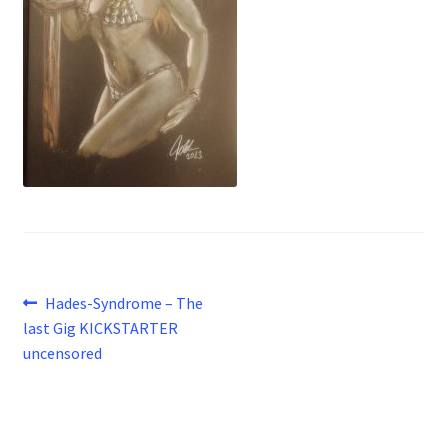
Beitragsnavigation
Vorheriger
Hades-Syndrome – The
Beitrag:
last Gig KICKSTARTER
uncensored