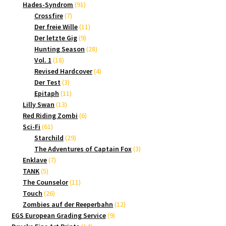
Produkte
91
Hades-Syndrom
91
7
Produkte
Crossfire
7
Produkte
11
Der freie Wille
11
9
Produkte
Der letzte Gig
9
Produkte
28
Hunting Season
28
18
Produkte
Vol. 1
18
Produkte
4
Revised Hardcover
4
3
Produkte
Der Test
3
Produkte
11
Epitaph
11
13
Produkte
Lilly Swan
13
Produkte
6
Red Riding Zombi
6
61
Produkte
Sci-Fi
61
Produkte
29
Starchild
29
Produkte
3
The Adventures of Captain Fox
3
7
Produkte
Enklave
7
5
Produkte
TANK
5
Produkte
11
The Counselor
11
26
Produkte
Touch
26
Produkte
12
Zombies auf der Reeperbahn
12
9
Produkte
EGS European Grading Service
9
14
Produkte