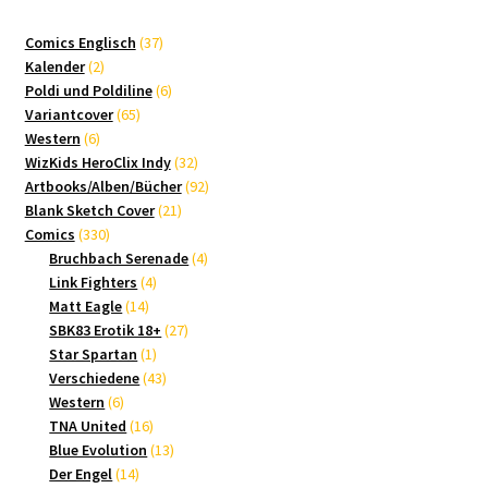
37
Comics Englisch
37
2
Produkte
Kalender
2
Produkte
6
Poldi und Poldiline
6
65
Produkte
Variantcover
65
6
Produkte
Western
6
Produkte
32
WizKids HeroClix Indy
32
Produkte
92
Artbooks/Alben/Bücher
92
21
Produkte
Blank Sketch Cover
21
330
Produkte
Comics
330
Produkte
4
Bruchbach Serenade
4
4
Produkte
Link Fighters
4
14
Produkte
Matt Eagle
14
Produkte
27
SBK83 Erotik 18+
27
1
Produkte
Star Spartan
1
Produkt
43
Verschiedene
43
6
Produkte
Western
6
Produkte
16
TNA United
16
Produkte
13
Blue Evolution
13
14
Produkte
Der Engel
14